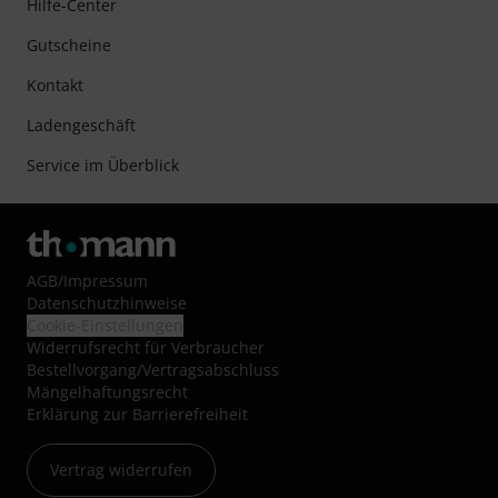
Hilfe-Center
Gutscheine
Kontakt
Ladengeschäft
Service im Überblick
AGB
/
Impressum
Datenschutzhinweise
Cookie-Einstellungen
Widerrufsrecht für Verbraucher
Bestellvorgang/Vertragsabschluss
Mängelhaftungsrecht
Erklärung zur Barrierefreiheit
Vertrag widerrufen