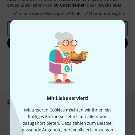
etwas Glück einen von
50 Gutscheinen
über jeweils
50€
!
Inspirierende Beiträge
Deals
Thomann Insights
E-Mail-Adresse
*
Jetzt anmelden
Mit Klick auf „Jetzt anmelden“ stimmen Sie dem Erhalt von E-Mail-
Werbung und einer Messung des E-Mail-Nutzungsverhaltens zu. Die
Abmeldung ist jederzeit möglich. Weitere Informationen finden Sie in
unseren
Datenschutzhinweisen
.
* Pflichtfeld
Mit Liebe serviert!
Sicher einkaufen & bezahlen
Mit unseren Cookies möchten wir Ihnen ein
fluffiges Einkaufserlebnis mit allem was
dazugehört bieten. Dazu zählen zum Beispiel
passende Angebote, personalisierte Anzeigen