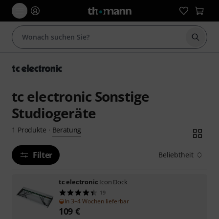
Suche 
tc electronic Sonstige
Studiogeräte
Beratung
1
Produkte
·
Filter
Beliebtheit
tc electronic
Icon Dock
19
In 3–4 Wochen lieferbar
109
€