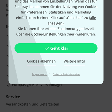
und das Merken von Einstellungen. Wenn das für
Bezahlen Sie vertraulich und sicher per Nachnahme,
Sie okay ist, stimmen Sie der Nutzung von Cookies
Vorkasse, PayPal, Amazon Pay,
Klarna Sofort bezahlen
,
für Präferenzen, Statistiken und Marketing
Klarna Ratenzahlung
oder Kreditkarte.
einfach durch einen Klick auf „Geht klar“ zu (
alle
anzeigen
).
Ihre Vorteile
Sie können Ihre erteilte Zustimmung jederzeit
über die Cookie-Einstellungen (
hier
) widerrufen.
3 Jahre Thomann Garantie
30 Tage Money-Back-Garantie
Geht klar
Reparaturservice
Cookies ablehnen
Weitere Infos
Beratung durch Fachexperten
·
Zufriedenheitsgarantie
Impressum
Datenschutzhinweise
Europas größtes Versandlager
Service
Versandkosten und Lieferzeiten