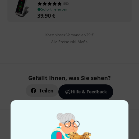
550
Sofort lieferbar
39,90
€
Kostenloser Versand ab 29 €
Alle Preise inkl. MwSt.
Gefällt Ihnen, was Sie sehen?
Teilen
Hilfe & Feedback