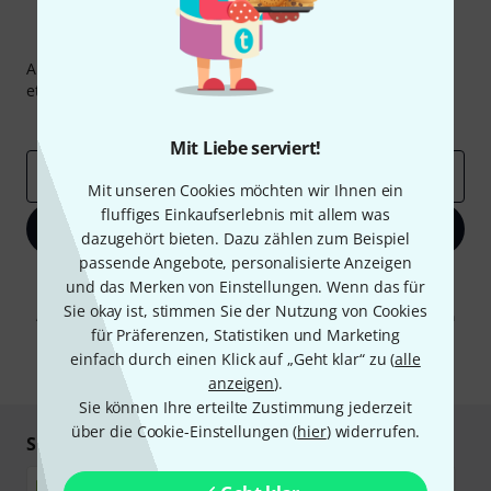
Thomann Newsletter
Abonniere den Thomann Newsletter und gewinne mit
etwas Glück einen von
50 Gutscheinen
über jeweils
50€
!
Inspirierende Beiträge
Deals
Thomann Insights
Mit Liebe serviert!
E-Mail-Adresse
*
Mit unseren Cookies möchten wir Ihnen ein
fluffiges Einkaufserlebnis mit allem was
Jetzt anmelden
dazugehört bieten. Dazu zählen zum Beispiel
passende Angebote, personalisierte Anzeigen
Mit Klick auf „Jetzt anmelden“ stimmen Sie dem Erhalt von E-Mail-
und das Merken von Einstellungen. Wenn das für
Werbung und einer Messung des E-Mail-Nutzungsverhaltens zu. Die
Sie okay ist, stimmen Sie der Nutzung von Cookies
Abmeldung ist jederzeit möglich. Weitere Informationen finden Sie in
für Präferenzen, Statistiken und Marketing
unseren
Datenschutzhinweisen
.
einfach durch einen Klick auf „Geht klar“ zu (
alle
* Pflichtfeld
anzeigen
).
Sie können Ihre erteilte Zustimmung jederzeit
über die Cookie-Einstellungen (
hier
) widerrufen.
Sicher einkaufen & bezahlen