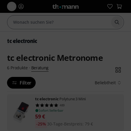
Suche 
tc electronic Metronome
Beratung
6
Produkte
·
Filter
Beliebtheit
tc electronic
Polytune 3 Mini
489
Sofort lieferbar
59
€
-25%
30-Tage-Bestpreis
:
79
€