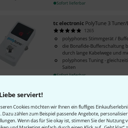
Sofort lieferbar
tc electronic
PolyTune 3 Tuner/
1265
polyphones Stimmgerät / Buff
die Bonafide-Bufferschaltung 
durch lange Kabelwege und me
polyphones Tuning - gleichzeiti
Saiten
Sofort lieferbar
Liebe serviert!
tc electronic
Polytune 3 Noir
614
seren Cookies möchten wir Ihnen ein fluffiges Einkaufserlebn
polyphones Stimmgerät und B
n. Dazu zählen zum Beispiel passende Angebote, personalisie
Bonafide-Bufferschaltung erhä
llungen. Wenn das für Sie okay ist, stimmen Sie der Nutzung 
lange Kabelwege und mehrere 
tiken und Marketing einfach durch einen Klick auf „Geht klar“ z