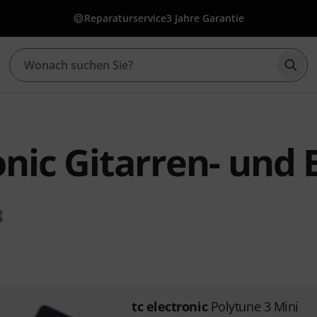
Reparaturservice
3 Jahre Garantie
Such
onic Gitarren- und 
8
tc electronic
Polytune 3 Mini