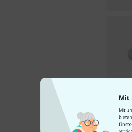
Mit 
Mit un
biete
Einste
Statis