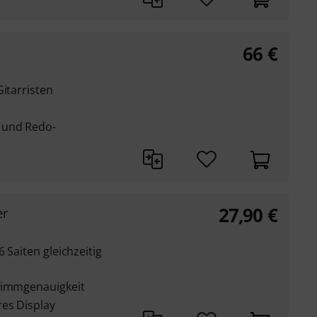
66
€
Gitarristen
 und Redo-
27,90
€
er
 Saiten gleichzeitig
Stimmgenauigkeit
res Display