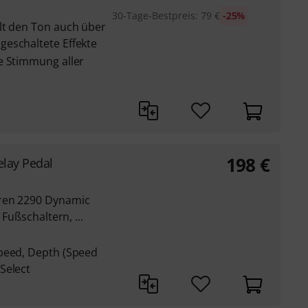
30-Tage-Bestpreis
:
79
€
-25%
lt den Ton auch über
eschaltete Effekte
e Stimmung aller
198
€
lay Pedal
ren 2290 Dynamic
 Fußschaltern, ...
peed, Depth (Speed
Select