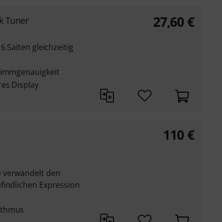
27,60
€
k Tuner
6 Saiten gleichzeitig
Stimmgenauigkeit
res Display
110
€
 verwandelt den
findlichen Expression
ithmus