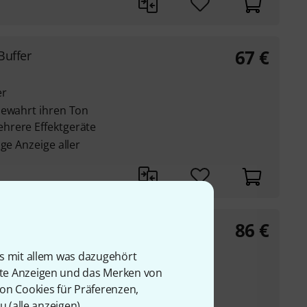
67
€
Buffer
er
bewahrt ihren Ton
hrere Effektgeräte
ge Anzeige aller
86
€
is mit allem was dazugehört
uffer
rte Anzeigen und das Merken von
lt den Ton durch
von Cookies für Präferenzen,
Effekte
u (
alle anzeigen
).