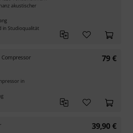
onanz akustischer
lang
 in Studioqualität
79
€
s Compressor
mpressor in
ng
39,90
€
r