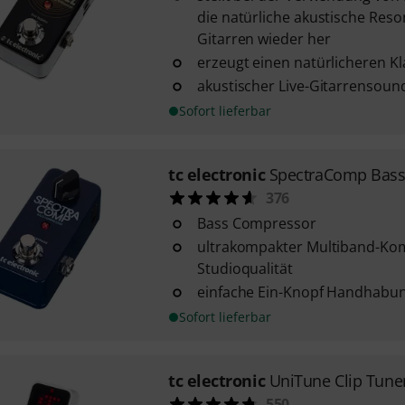
die natürliche akustische Res
Gitarren wieder her
erzeugt einen natürlicheren K
akustischer Live-Gitarrensound
Sofort lieferbar
tc electronic
SpectraComp Bas
376
Bass Compressor
ultrakompakter Multiband-Ko
Studioqualität
einfache Ein-Knopf Handhabu
Sofort lieferbar
tc electronic
UniTune Clip Tune
550