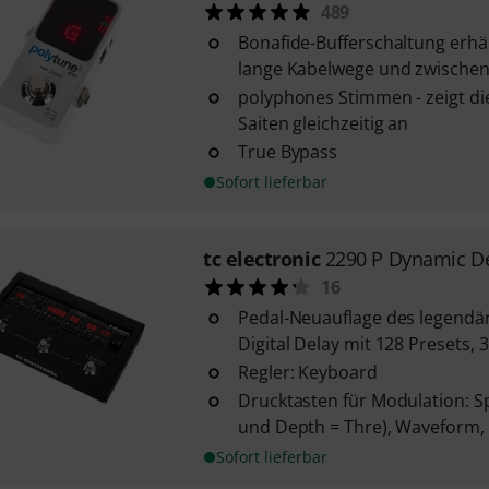
489
Bonafide-Bufferschaltung erhä
lange Kabelwege und zwischeng
polyphones Stimmen - zeigt di
Saiten gleichzeitig an
True Bypass
Sofort lieferbar
tc electronic
2290 P Dynamic De
16
Pedal-Neuauflage des legendä
Digital Delay mit 128 Presets, 3
Regler: Keyboard
Drucktasten für Modulation: S
und Depth = Thre), Waveform, 
Sofort lieferbar