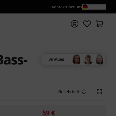
Kontakt
Über uns
DE / €
e mit Suchwort {searchTerm} starten
Bass-
Beratung
Beliebtheit
59
€