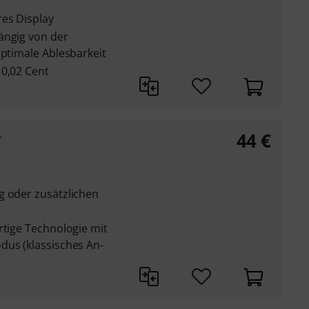
res Display
ängig von der
optimale Ablesbarkeit
 0,02 Cent
44
€
r
g oder zusätzlichen
rtige Technologie mit
dus (klassisches An-