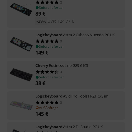
2
Sofort lieferbar
89
€
-29%
UVP:
124,77
€
Logickeyboard
Astra 2 Cubase/Nuendo PC UK
3
Sofort lieferbar
149
€
Cherry
Business Line G83-6105
3
Sofort lieferbar
38
€
Logickeyboard
Avid Pro Tools FRZ PC/Slim
3
Auf Anfrage
145
€
Logickeyboard
Astra 2 FL Studio PC UK