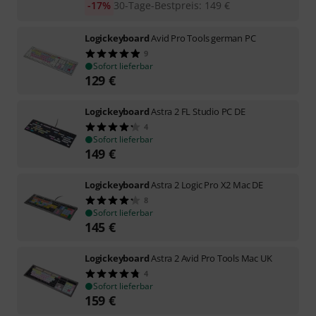
-17%
30-Tage-Bestpreis
:
149
€
Logickeyboard
Avid Pro Tools german PC
9
Sofort lieferbar
129
€
Logickeyboard
Astra 2 FL Studio PC DE
4
Sofort lieferbar
149
€
Logickeyboard
Astra 2 Logic Pro X2 Mac DE
8
Sofort lieferbar
145
€
Logickeyboard
Astra 2 Avid Pro Tools Mac UK
4
Sofort lieferbar
159
€