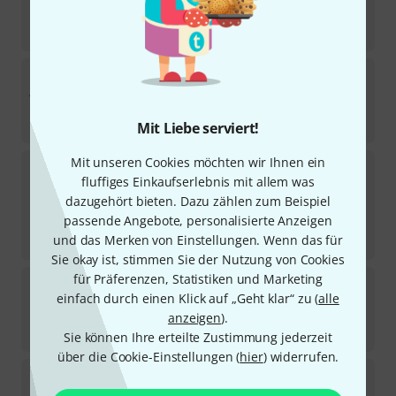
99
€
-6%
30-Tage-Bestpreis
:
105
€
Logickeyboard
Astra 2 Large Print PC DE
Auf Anfrage
135
€
Mit Liebe serviert!
Mit unseren Cookies möchten wir Ihnen ein
Logickeyboard
Titan Apple Logic Pro B-Stock
fluffiges Einkaufserlebnis mit allem was
Sofort lieferbar
dazugehört bieten. Dazu zählen zum Beispiel
137
€
passende Angebote, personalisierte Anzeigen
und das Merken von Einstellungen. Wenn das für
-10%
30-Tage-Bestpreis
:
153
€
Sie okay ist, stimmen Sie der Nutzung von Cookies
für Präferenzen, Statistiken und Marketing
Logickeyboard
Titan Steinberg Cubase B-Stock
einfach durch einen Klick auf „Geht klar“ zu (
alle
Sofort lieferbar
anzeigen
).
153
€
Sie können Ihre erteilte Zustimmung jederzeit
über die Cookie-Einstellungen (
hier
) widerrufen.
Editors Keys
Backlit Key. Media Com B-Stock