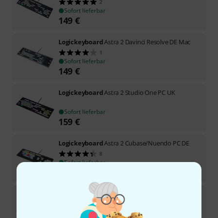
2
Sofort lieferbar
149
€
Logickeyboard
Astra 2 Davinci Resolve DE Mac
1
Sofort lieferbar
149
€
Logickeyboard
Astra 2 Studio One PC UK
Sofort lieferbar
159
€
Logickeyboard
Astra 2 Cubase/Nuendo PC DE
8
Sofort lieferbar
155
€
Logickeyboard
Titan Avid Pro Tools F B-Stock
Sofort lieferbar