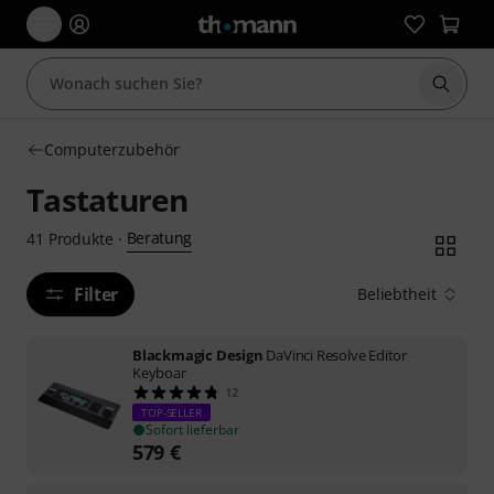
Suche 
Computerzubehör
Tastaturen
Beratung
41
Produkte
·
Filter
Beliebtheit
Blackmagic Design
DaVinci Resolve Editor
Keyboar
12
TOP-SELLER
Sofort lieferbar
579
€