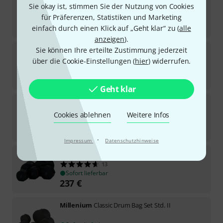
Sie okay ist, stimmen Sie der Nutzung von Cookies
19
für Präferenzen, Statistiken und Marketing
In ca. einer Woche lieferbar
212
€
einfach durch einen Klick auf „Geht klar“ zu (
alle
anzeigen
).
Sie können Ihre erteilte Zustimmung jederzeit
Tama
Bag Set Club Jam Pancake
über die Cookie-Einstellungen (
hier
) widerrufen.
16
Sofort lieferbar
109
€
Geht klar
Dixon
Little Roomer Carrying Bag
2
Cookies ablehnen
Weitere Infos
Sofort lieferbar
89
€
·
Impressum
Datenschutzhinweise
Tama
Drum Bag Set 20/10/12/14/14
13
Sofort lieferbar
237
€
Millenium
Classic Drum Bag Set Std. II