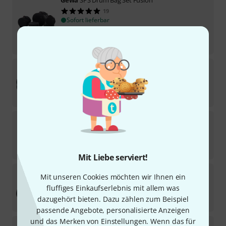
Gewa
SPS Drum Bag Set Fusion
19
Sofort lieferbar
459
€
-31%
UVP:
668
€
Tama
Drum Bag Set 22/10/12/14/16/14
30
Sofort lieferbar
269
€
DW
Softcase for Low Pro Kits
2
Sofort lieferbar
289
€
Mit Liebe serviert!
Millenium
Tour Drum Bag Set Rock 24"
Mit unseren Cookies möchten wir Ihnen ein
6
fluffiges Einkaufserlebnis mit allem was
Sofort lieferbar
dazugehört bieten. Dazu zählen zum Beispiel
155
€
passende Angebote, personalisierte Anzeigen
und das Merken von Einstellungen. Wenn das für
Pearl
Drum Bag Set 22/10/12/16/14