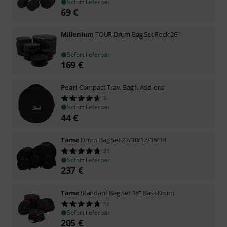
Sofort lieferbar
69
€
Millenium
TOUR Drum Bag Set Rock 26"
Sofort lieferbar
169
€
Pearl
Compact Trav. Bag f. Add-ons
5
Sofort lieferbar
44
€
Tama
Drum Bag Set 22/10/12/16/14
21
Sofort lieferbar
237
€
Tama
Standard Bag Set 18" Bass Drum
17
Sofort lieferbar
205
€