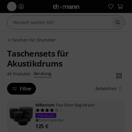
Suche 
Taschen für Drummer
Taschensets für
Akustikdrums
Beratung
49
Produkte
·
Filter
Beliebtheit
Millenium
Tour Drum Bag Set Jazz
1
TOP-SELLER
Sofort lieferbar
125
€