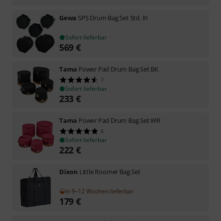
Gewa
SPS Drum Bag Set Std. III
Sofort lieferbar
569
€
Tama
Power Pad Drum Bag Set BK
7
Sofort lieferbar
233
€
Tama
Power Pad Drum Bag Set WR
6
Sofort lieferbar
222
€
Dixon
Little Roomer Bag Set
In 9–12 Wochen lieferbar
179
€