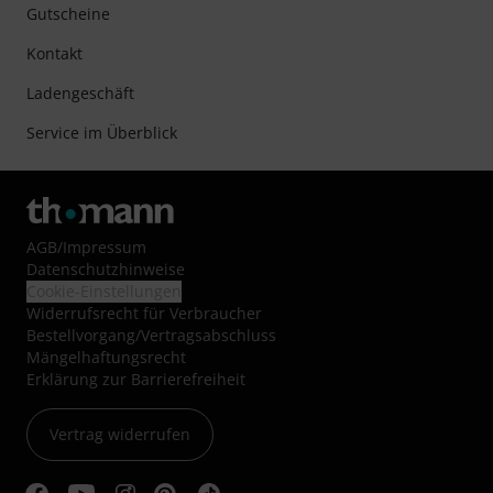
Gutscheine
Kontakt
Ladengeschäft
Service im Überblick
AGB
/
Impressum
Datenschutzhinweise
Cookie-Einstellungen
Widerrufsrecht für Verbraucher
Bestellvorgang/Vertragsabschluss
Mängelhaftungsrecht
Erklärung zur Barrierefreiheit
Vertrag widerrufen