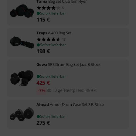
Tama
Bag Set Club Jam Flyer
5
Sofort lieferbar
115
€
Traps
A-400 Bag Set
13
Sofort lieferbar
198
€
Gewa
SPS Drum Bag Set Jazz B-Stock
Sofort lieferbar
425
€
-7%
30-Tage-Bestpreis
:
459
€
Ahead
Armor Drum Case Set 3 B-Stock
Sofort lieferbar
275
€