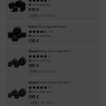
8
Sofort lieferbar
519
€
-22%
UVP:
666
€
Gator
Drum Bag Set Fusion
140
Sofort lieferbar
135
€
Ahead
Armor Drum Case Set 1
20
Sofort lieferbar
285
€
-13%
UVP:
328
€
Ahead
Armor Drum Case Set 3
15
Sofort lieferbar
295
€
-15%
UVP:
346
€