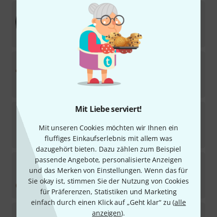
Meinl
MTAB-06 Profi Tamborim Bag
11
Sofort lieferbar
18,90
€
Meinl
Tuning Fork Case 8
3
Sofort lieferbar
29,90
€
Mit Liebe serviert!
Protection Racket
Carry on Touring Bagpack
Mit unseren Cookies möchten wir Ihnen ein
Sofort lieferbar
185
€
fluffiges Einkaufserlebnis mit allem was
dazugehört bieten. Dazu zählen zum Beispiel
passende Angebote, personalisierte Anzeigen
Meinl
Tuning Fork Case Medium
und das Merken von Einstellungen. Wenn das für
3
Sofort lieferbar
Sie okay ist, stimmen Sie der Nutzung von Cookies
12,90
€
für Präferenzen, Statistiken und Marketing
einfach durch einen Klick auf „Geht klar“ zu (
alle
Grover Pro Percussion
CTB-8 Tambourine Bag
anzeigen
).