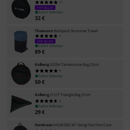
17
TOP-SELLER
Sofort lieferbar
32
€
Thomann
Backpack Drummer Travel
7
TOP-SELLER
Sofort lieferbar
89
€
Kolberg
2025H Tambourine Bag 25cm
5
Sofort lieferbar
50
€
Kolberg
2121T Triangle Bag 21cm
5
Sofort lieferbar
29
€
Hardcase
HN28/30G 30" Gong/TamTam Case