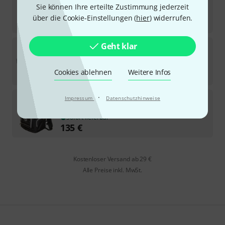
1
Sie können Ihre erteilte Zustimmung jederzeit
Sofort lieferbar
über die Cookie-Einstellungen (
hier
) widerrufen.
38
€
Thon
Case for 36" Gongs
Geht klar
Sofort lieferbar
Cookies ablehnen
Weitere Infos
759
€
·
Protection Racket
Business backpack
Impressum
Datenschutzhinweise
1
Sofort lieferbar
135
€
Kostenloser Versand ab 29 €
Alle Preise inkl. MwSt.