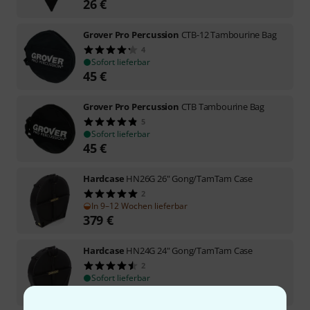
26
€
Grover Pro Percussion
CTB-12 Tambourine Bag
4
Sofort lieferbar
45
€
Grover Pro Percussion
CTB Tambourine Bag
5
Sofort lieferbar
45
€
Hardcase
HN26G 26" Gong/TamTam Case
2
In 9–12 Wochen lieferbar
379
€
Hardcase
HN24G 24" Gong/TamTam Case
2
Sofort lieferbar
329
€