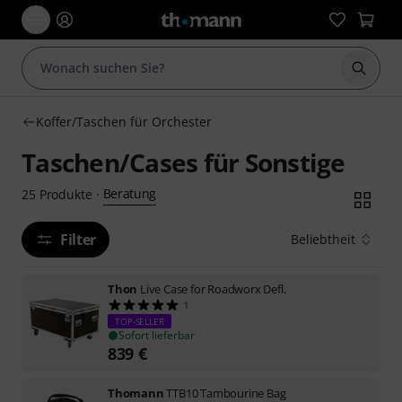
Suche 
Koffer/Taschen für Orchester
Taschen/Cases für Sonstige
Beratung
25
Produkte
·
Filter
Beliebtheit
Thon
Live Case for Roadworx Defl.
1
TOP-SELLER
Sofort lieferbar
839
€
Thomann
TTB10 Tambourine Bag