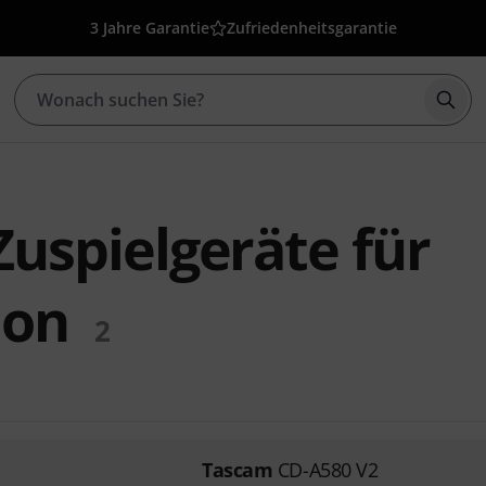
3 Jahre Garantie
Zufriedenheitsgarantie
Such
uspielgeräte für
ion
2
Tascam
CD-A580 V2