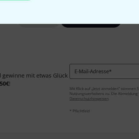
Gefällt Ihnen, was Sie sehen?
Teilen
Hilfe & Feedback
E-Mail-Adresse
*
 gewinne mit etwas Glück
50€
!
Mit Klick auf „Jetzt anmelden“ stimmen
Nutzungsverhaltens zu. Die Abmeldung is
Datenschutzhinweisen
.
* Pflichtfeld