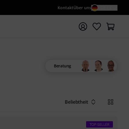
Kontakt
Über uns
DE / €
e mit Suchwort {searchTerm} starten
Beratung
Beliebtheit
TOP-SELLER