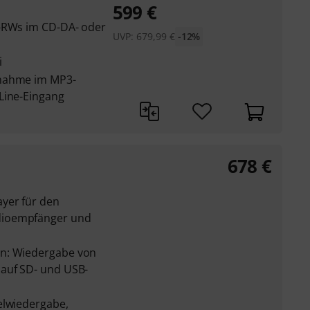
599
€
D-RWs im CD-DA- oder
UVP:
679,99
€
-12%
i
fnahme im MP3-
Line-Eingang
678
€
yer für den
dioempfänger und
n: Wiedergabe von
 auf SD- und USB-
elwiedergabe,