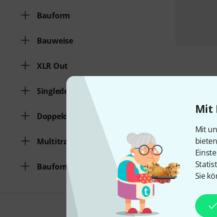
Bauform
Bauweise
XLR Out
Singledeck
Mit 
Doppeldeck
Mit un
biete
Multitracker
Einste
Statis
Bauform
Sie kö