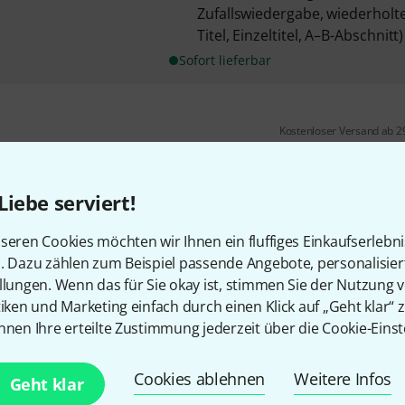
Zufallswiedergabe, wiederholt
Titel, Einzeltitel, A–B-Abschnitt) 
Sofort lieferbar
Kostenloser Versand ab 2
Alle Preise inkl. MwSt.
Liebe serviert!
seren Cookies möchten wir Ihnen ein fluffiges Einkaufserlebn
n. Dazu zählen zum Beispiel passende Angebote, personalisie
llungen. Wenn das für Sie okay ist, stimmen Sie der Nutzung 
tiken und Marketing einfach durch einen Klick auf „Geht klar“ z
nnen Ihre erteilte Zustimmung jederzeit über die Cookie-Einst
Cookies ablehnen
Weitere Infos
Geht klar