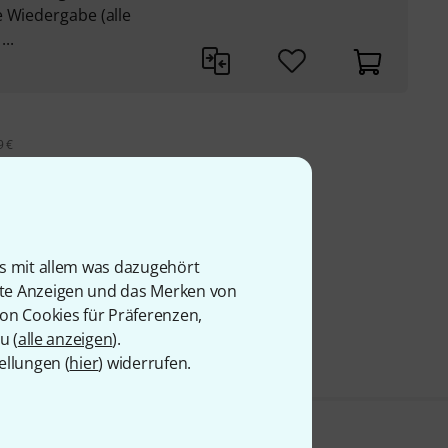
e Wiedergabe (alle
...
9 €
is mit allem was dazugehört
rte Anzeigen und das Merken von
von Cookies für Präferenzen,
u (
alle anzeigen
).
ellungen (
hier
) widerrufen.