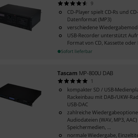
9
CD-Player spielt CD-Rs und C
Datenformat (MP3)
verschiedene Wiedergabemod
USB-Recorder unterstützt Au
Format von CD, Kassette oder 
Sofort lieferbar
Tascam
MP-800U DAB
1
kompakter SD / USB-Medienpla
Rackeinbau mit DAB-/UKW-Ra
USB-DAC
zahlreiche Wiedergabeoptione
Audiodateien (WAV, MP3, AAC)
Speichermedien, ...
normale Wiedergabe, Einzeltit