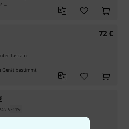
 ...
72
€
mter Tascam-
n Gerät bestimmt
€
9,99
€
-11%