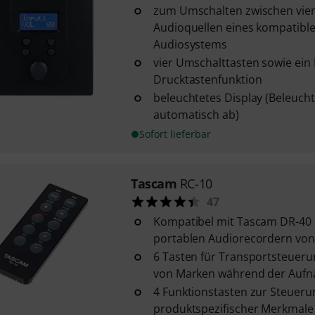
zum Umschalten zwischen vier
Audioquellen eines kompatiblen,
Audiosystems
vier Umschalttasten sowie ein
Drucktastenfunktion
beleuchtetes Display (Beleucht
automatisch ab)
Sofort lieferbar
Tascam
RC-10
47
Kompatibel mit Tascam DR-40
portablen Audiorecordern vo
6 Tasten für Transportsteueru
von Marken während der Auf
4 Funktionstasten zur Steueru
produktspezifischer Merkmale