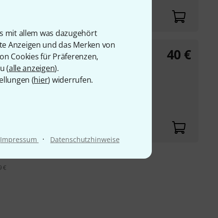
is mit allem was dazugehört
rte Anzeigen und das Merken von
40
€
von Cookies für Präferenzen,
u (
alle anzeigen
).
24, TA-1VP und DP-
ellungen (
hier
) widerrufen.
ial
·
Impressum
Datenschutzhinweise
9 €