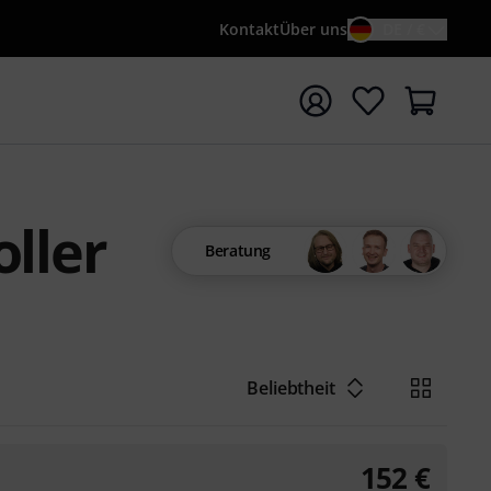
Kontakt
Über uns
DE / €
e mit Suchwort {searchTerm} starten
ller
Beratung
Beliebtheit
152
€