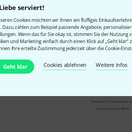
Liebe serviert!
Sofort lieferbar
seren Cookies möchten wir Ihnen ein fluffiges Einkaufserlebn
n. Dazu zählen zum Beispiel passende Angebote, personalisie
Tascam
RC-1F
llungen. Wenn das für Sie okay ist, stimmen Sie der Nutzung 
23
tiken und Marketing einfach durch einen Klick auf „Geht klar“ z
kompatibel mit Tascam Model 
nnen Ihre erteilte Zustimmung jederzeit über die Cookie-Einst
008EX
rutschfeste Gummioberfläche
Cookies ablehnen
Weitere Infos
Geht klar
widerstandsfähiges Gussmater
Sofort lieferbar
Kostenloser Versand ab 2
Alle Preise inkl. MwSt.