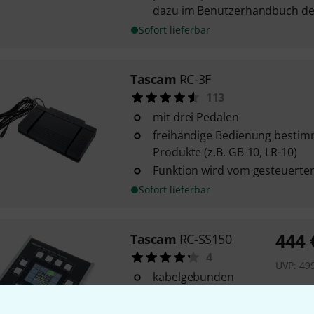
dazu im Benutzerhandbuch des
Sofort lieferbar
Tascam
RC-3F
113
mit drei Pedalen
freihändige Bedienung bestim
Produkte (z.B. GB-10, LR-10)
Funktion wird vom gesteuerte
Sofort lieferbar
444
Tascam
RC-SS150
4
UVP:
49
kabelgebunden
3.5-Zoll-TFT-Farbdisplay
12 Sofortstarttasten