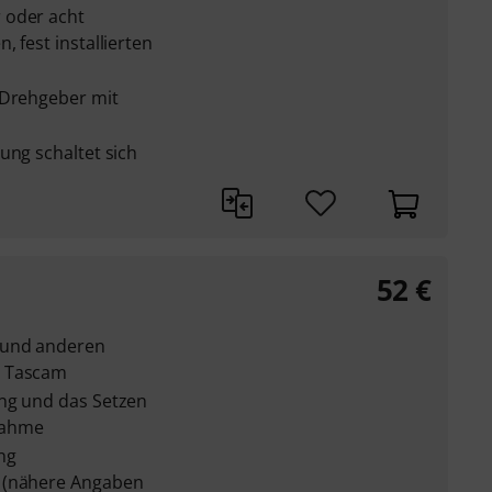
 oder acht
 fest installierten
 Drehgeber mit
ung schaltet sich
52
€
 und anderen
n Tascam
ng und das Setzen
nahme
ng
 (nähere Angaben