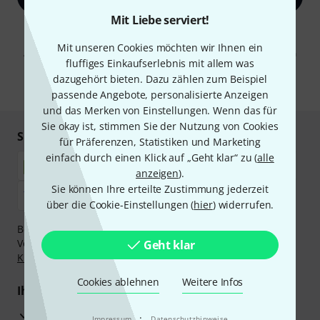
Mit Liebe serviert!
Mit Klick auf „Jetzt anmelden“ stimmen Sie dem Erhalt von E-Mail-
Werbung und einer Messung des E-Mail-Nutzungsverhaltens zu. Die
Mit unseren Cookies möchten wir Ihnen ein
Abmeldung ist jederzeit möglich. Weitere Informationen finden Sie in
fluffiges Einkaufserlebnis mit allem was
unseren
Datenschutzhinweisen
.
dazugehört bieten. Dazu zählen zum Beispiel
* Pflichtfeld
passende Angebote, personalisierte Anzeigen
und das Merken von Einstellungen. Wenn das für
Sie okay ist, stimmen Sie der Nutzung von Cookies
Sicher einkaufen & bezahlen
für Präferenzen, Statistiken und Marketing
einfach durch einen Klick auf „Geht klar“ zu (
alle
anzeigen
).
Sie können Ihre erteilte Zustimmung jederzeit
über die Cookie-Einstellungen (
hier
) widerrufen.
Bezahlen Sie vertraulich und sicher per Nachnahme,
Vorkasse, PayPal, Amazon Pay,
Klarna Sofort bezahlen
,
Geht klar
Klarna Ratenzahlung
oder Kreditkarte.
Cookies ablehnen
Weitere Infos
Ihre Vorteile
3 Jahre Thomann Garantie
·
Impressum
Datenschutzhinweise