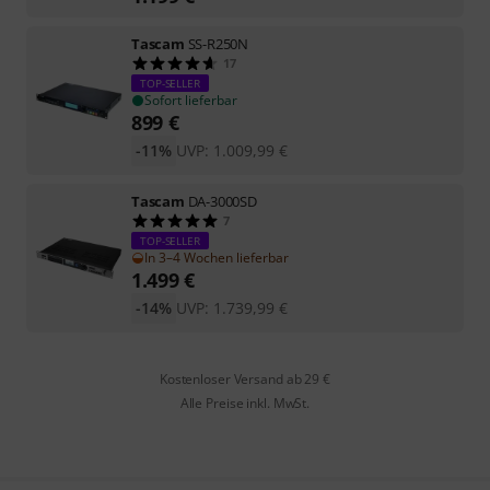
Tascam
SS-R250N
17
TOP-SELLER
Sofort lieferbar
899
€
-11%
UVP:
1.009,99
€
Tascam
DA-3000SD
7
TOP-SELLER
In 3–4 Wochen lieferbar
1.499
€
-14%
UVP:
1.739,99
€
Kostenloser Versand ab 29 €
Alle Preise inkl. MwSt.