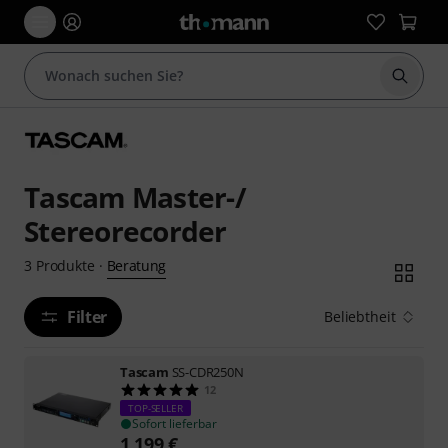
Suche 
Tascam Master-/
Stereorecorder
Beratung
3
Produkte
·
Filter
Beliebtheit
Tascam
SS-CDR250N
12
TOP-SELLER
Sofort lieferbar
1.199
€