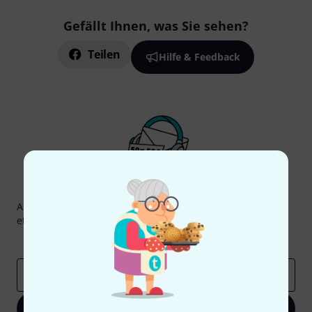
Gefällt Ihnen, was Sie sehen?
Teilen
Hilfe & Feedback
Thomann Newsletter
Abonniere den Thomann Newsletter und gewinne mit
etwas Glück einen von
50 Gutscheinen
über jeweils
50€
!
Inspirierende Beiträge
Deals
Thomann Insights
E-Mail-Adresse
*
Jetzt anmelden