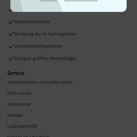
30 Tage Money-Back-Garantie
Reparaturservice
Beratung durch Fachexperten
Zufriedenheitsgarantie
Europas größtes Versandlager
Service
Versandkosten und Lieferzeiten
Hilfe-Center
Gutscheine
Kontakt
Ladengeschäft