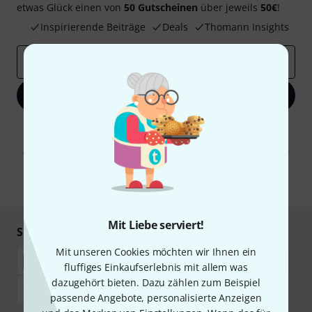
etwas Glück einen von
50 Gutscheinen
über jeweils
50€
!
Inspirierende Beiträge
Deals
Thomann Insights
E-Mail-Adresse
*
Jetzt anmelden
Mit Klick auf „Jetzt anmelden“ stimmen Sie dem Erhalt von E-Mail-
Werbung und einer Messung des E-Mail-Nutzungsverhaltens zu. Die
Abmeldung ist jederzeit möglich. Weitere Informationen finden Sie in
unseren
Datenschutzhinweisen
.
* Pflichtfeld
Mit Liebe serviert!
Sicher einkaufen & bezahlen
Mit unseren Cookies möchten wir Ihnen ein
fluffiges Einkaufserlebnis mit allem was
dazugehört bieten. Dazu zählen zum Beispiel
passende Angebote, personalisierte Anzeigen