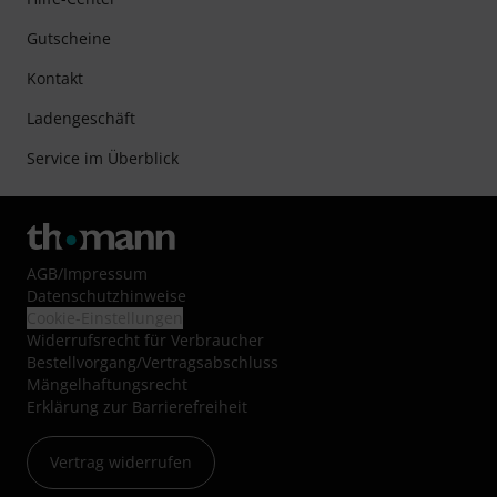
Gutscheine
Kontakt
Ladengeschäft
Service im Überblick
AGB
/
Impressum
Datenschutzhinweise
Cookie-Einstellungen
Widerrufsrecht für Verbraucher
Bestellvorgang/Vertragsabschluss
Mängelhaftungsrecht
Erklärung zur Barrierefreiheit
Vertrag widerrufen