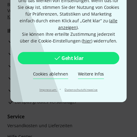
und das Merken von Einstellungen. Wenn das für
Bezahlen Sie vertraulich und sicher per Nachnahme,
Sie okay ist, stimmen Sie der Nutzung von Cookies
Vorkasse, PayPal, Amazon Pay,
Klarna Sofort bezahlen
,
für Präferenzen, Statistiken und Marketing
Klarna Ratenzahlung
oder Kreditkarte.
einfach durch einen Klick auf „Geht klar“ zu (
alle
anzeigen
).
Ihre Vorteile
Sie können Ihre erteilte Zustimmung jederzeit
3 Jahre Thomann Garantie
über die Cookie-Einstellungen (
hier
) widerrufen.
30 Tage Money-Back-Garantie
Geht klar
Reparaturservice
Cookies ablehnen
Weitere Infos
Beratung durch Fachexperten
·
Zufriedenheitsgarantie
Impressum
Datenschutzhinweise
Europas größtes Versandlager
Service
Versandkosten und Lieferzeiten
Hilfe-Center