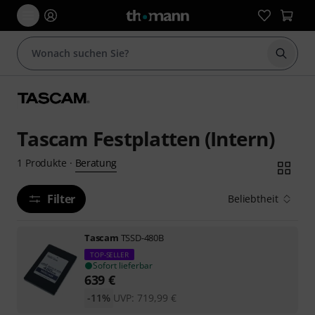
Suche 
Tascam Festplatten (Intern)
Beratung
1
Produkte
·
Filter
Beliebtheit
Tascam
TSSD-480B
TOP-SELLER
Sofort lieferbar
639
€
-11%
UVP:
719,99
€