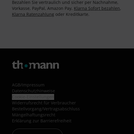
Bezahlen Sie vertraulich und sicher per Nachnahme,
Vorkasse, PayPal, Amazon Pay,
Klarna Sofort bezahlen
,
Klarna Ratenzahlung
oder Kreditkarte.
AGB
/
Impressum
Datenschutzhinweise
Cookie-Einstellungen
Widerrufsrecht für Verbraucher
Bestellvorgang/Vertragsabschluss
Mängelhaftungsrecht
Erklärung zur Barrierefreiheit