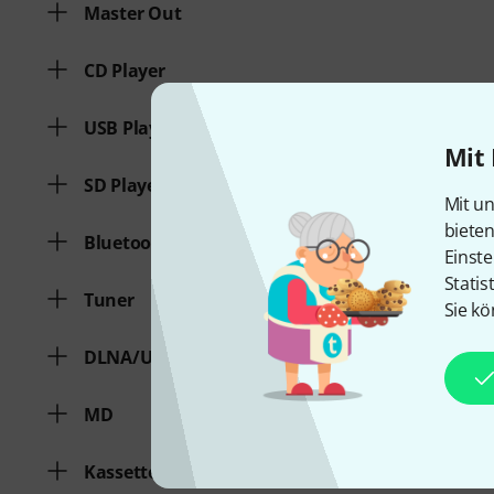
Master Out
CD Player
USB Player
Mit 
SD Player
Mit un
biete
Bluetooth
Einste
Statis
Tuner
Sie kö
DLNA/UPNP
MD
Kassette