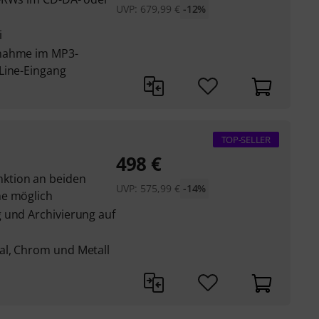
UVP:
679,99
€
-12%
i
fnahme im MP3-
Line-Eingang
TOP-SELLER
498
€
ktion an beiden
UVP:
575,99
€
-14%
me möglich
 und Archivierung auf
al, Chrom und Metall