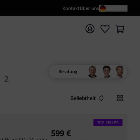
Kontakt
Über uns
DE / €
e mit Suchwort {searchTerm} starten
Beratung
2
Beliebtheit
TOP-SELLER
599
€
D-RWs im CD-DA- oder