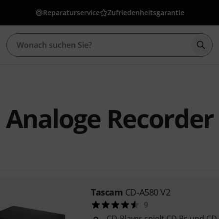
Reparaturservice
Zufriedenheitsgarantie
Such
 Analoge Recorder
Tascam
CD-A580 V2
9
CD-Player spielt CD-Rs und C