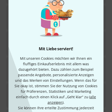
TAP
KALP Kemence / Pontiaki Lyre
3
Sofort lieferbar
49
€
TAP
MCX-XL Cable
Sofort lieferbar
Mit Liebe serviert!
38
€
Mit unseren Cookies möchten wir Ihnen ein
TAP
Pre-B Preamplifier B-Stock
fluffiges Einkaufserlebnis mit allem was
dazugehört bieten. Dazu zählen zum Beispiel
Sofort lieferbar
passende Angebote, personalisierte Anzeigen
49,90
€
und das Merken von Einstellungen. Wenn das für
Sie okay ist, stimmen Sie der Nutzung von Cookies
TAP
KA-B Baglama Bridge Pickup
für Präferenzen, Statistiken und Marketing
einfach durch einen Klick auf „Geht klar“ zu (
alle
Sofort lieferbar
66
€
anzeigen
).
Sie können Ihre erteilte Zustimmung jederzeit