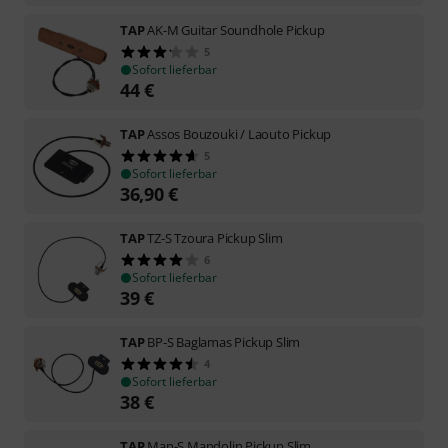
TAP
AK-M Guitar Soundhole Pickup
5
Sofort lieferbar
44
€
TAP
Assos Bouzouki / Laouto Pickup
5
Sofort lieferbar
36,90
€
TAP
TZ-S Tzoura Pickup Slim
6
Sofort lieferbar
39
€
TAP
BP-S Baglamas Pickup Slim
4
Sofort lieferbar
38
€
TAP
Man-S Mandolin Pickup Slim