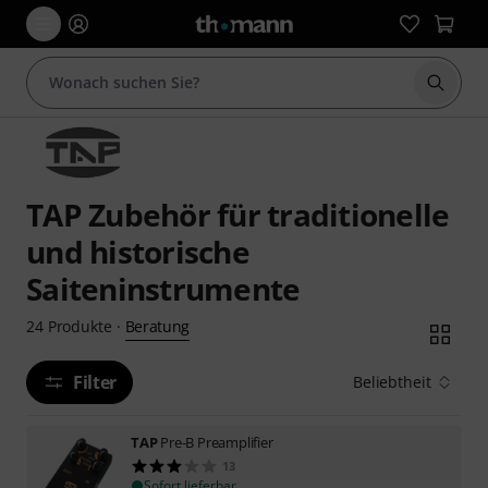
Suche 
TAP Zubehör für traditionelle
und historische
Saiteninstrumente
Beratung
24
Produkte
·
Filter
Beliebtheit
TAP
Pre-B Preamplifier
13
Sofort lieferbar