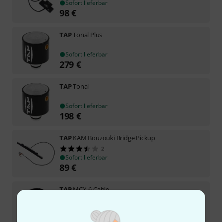
Sofort lieferbar
98
€
TAP
Tonal Plus
Sofort lieferbar
279
€
TAP
Tonal
Sofort lieferbar
198
€
TAP
KAM Bouzouki Bridge Pickup
2
Sofort lieferbar
89
€
TAP
MCX-6 Cable
1
Sofort lieferbar
33
€