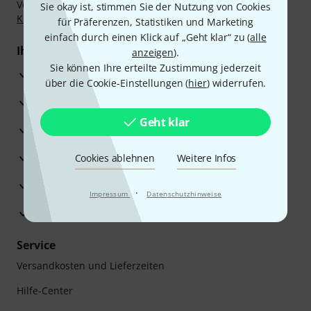
Vorkasse, PayPal, Amazon Pay,
Klarna Sofort bezahlen
,
Sie okay ist, stimmen Sie der Nutzung von Cookies
Klarna Ratenzahlung
oder Kreditkarte.
für Präferenzen, Statistiken und Marketing
einfach durch einen Klick auf „Geht klar“ zu (
alle
Ihre Vorteile
anzeigen
).
Sie können Ihre erteilte Zustimmung jederzeit
3 Jahre Thomann Garantie
über die Cookie-Einstellungen (
hier
) widerrufen.
30 Tage Money-Back-Garantie
Geht klar
Reparaturservice
Beratung durch Fachexperten
Cookies ablehnen
Weitere Infos
Zufriedenheitsgarantie
·
Impressum
Datenschutzhinweise
Europas größtes Versandlager
Service
Versandkosten und Lieferzeiten
Hilfe-Center