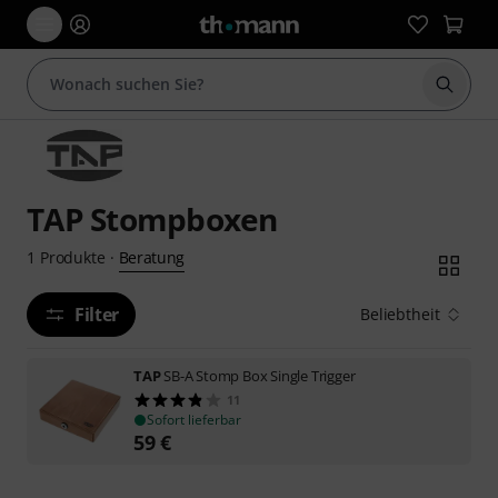
Suche 
TAP Stompboxen
Beratung
1
Produkte
·
Filter
Beliebtheit
TAP
SB-A Stomp Box Single Trigger
11
Sofort lieferbar
59
€