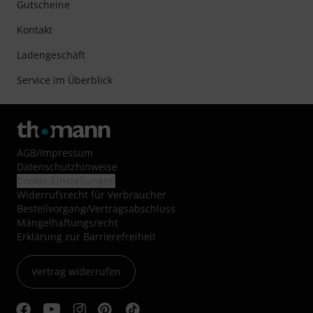
Gutscheine
Kontakt
Ladengeschäft
Service im Überblick
AGB
/
Impressum
Datenschutzhinweise
Cookie-Einstellungen
Widerrufsrecht für Verbraucher
Bestellvorgang/Vertragsabschluss
Mängelhaftungsrecht
Erklärung zur Barrierefreiheit
Vertrag widerrufen