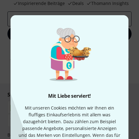
Inspirierende Beiträge
Deals
Thomann Insights
E-Mail-Adresse
*
Jetzt anmelden
Mit Klick auf „Jetzt anmelden“ stimmen Sie dem Erhalt von E-Mail-
Werbung und einer Messung des E-Mail-Nutzungsverhaltens zu. Die
Abmeldung ist jederzeit möglich. Weitere Informationen finden Sie in
unseren
Datenschutzhinweisen
.
* Pflichtfeld
Sicher einkaufen & bezahlen
Mit Liebe serviert!
Mit unseren Cookies möchten wir Ihnen ein
fluffiges Einkaufserlebnis mit allem was
dazugehört bieten. Dazu zählen zum Beispiel
passende Angebote, personalisierte Anzeigen
Bezahlen Sie vertraulich und sicher per Nachnahme,
und das Merken von Einstellungen. Wenn das für