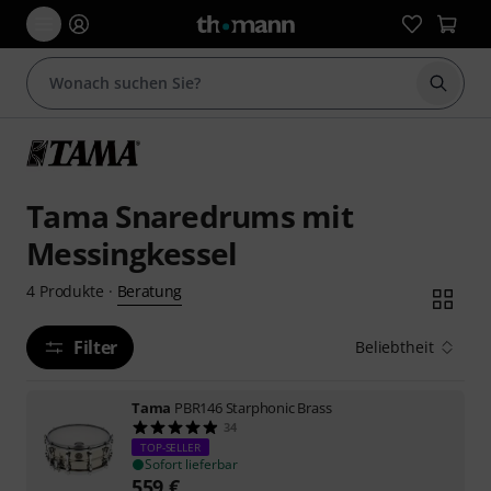
Suche 
Tama Snaredrums mit
Messingkessel
Beratung
4
Produkte
·
Filter
Beliebtheit
Tama
PBR146 Starphonic Brass
34
TOP-SELLER
Sofort lieferbar
559
€