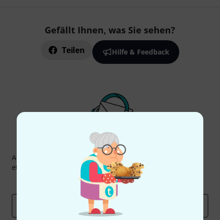
Gefällt Ihnen, was Sie sehen?
Teilen
Hilfe & Feedback
Thomann Newsletter
Abonniere den Thomann Newsletter und gewinne mit
etwas Glück einen von
50 Gutscheinen
über jeweils
50€
!
Inspirierende Beiträge
Deals
Thomann Insights
E-Mail-Adresse
*