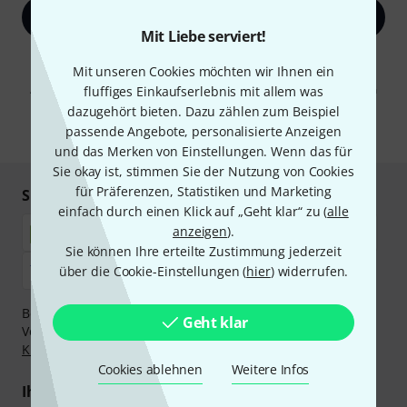
Jetzt anmelden
Mit Liebe serviert!
Mit Klick auf „Jetzt anmelden“ stimmen Sie dem Erhalt von E-Mail-
Mit unseren Cookies möchten wir Ihnen ein
Werbung und einer Messung des E-Mail-Nutzungsverhaltens zu. Die
Abmeldung ist jederzeit möglich. Weitere Informationen finden Sie in
fluffiges Einkaufserlebnis mit allem was
unseren
Datenschutzhinweisen
.
dazugehört bieten. Dazu zählen zum Beispiel
passende Angebote, personalisierte Anzeigen
* Pflichtfeld
und das Merken von Einstellungen. Wenn das für
Sie okay ist, stimmen Sie der Nutzung von Cookies
für Präferenzen, Statistiken und Marketing
Sicher einkaufen & bezahlen
einfach durch einen Klick auf „Geht klar“ zu (
alle
anzeigen
).
Sie können Ihre erteilte Zustimmung jederzeit
über die Cookie-Einstellungen (
hier
) widerrufen.
Bezahlen Sie vertraulich und sicher per Nachnahme,
Geht klar
Vorkasse, PayPal, Amazon Pay,
Klarna Sofort bezahlen
,
Klarna Ratenzahlung
oder Kreditkarte.
Cookies ablehnen
Weitere Infos
Ihre Vorteile