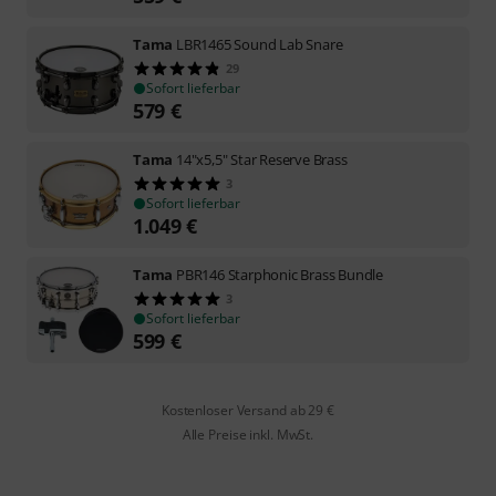
Tama
LBR1465 Sound Lab Snare
29
Sofort lieferbar
579
€
Tama
14"x5,5" Star Reserve Brass
3
Sofort lieferbar
1.049
€
Tama
PBR146 Starphonic Brass Bundle
3
Sofort lieferbar
599
€
Kostenloser Versand ab 29 €
Alle Preise inkl. MwSt.