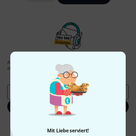
Thomann Newsletter
Abonniere den Thomann Newsletter und gewinne mit
etwas Glück einen von
50 Gutscheinen
über jeweils
50€
!
Inspirierende Beiträge
Deals
Thomann Insights
E-Mail-Adresse
*
Jetzt anmelden
Mit Klick auf „Jetzt anmelden“ stimmen Sie dem Erhalt von E-Mail-
Werbung und einer Messung des E-Mail-Nutzungsverhaltens zu. Die
Mit Liebe serviert!
Abmeldung ist jederzeit möglich. Weitere Informationen finden Sie in
unseren
Datenschutzhinweisen
.