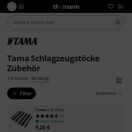
Suche 
Tama Schlagzeugstöcke
Zubehör
Beratung
3
Produkte
·
Filter
Beliebtheit
Tama
Grip Wrap
32
Sofort lieferbar
9,20
€