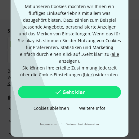
Mit unseren Cookies möchten wir Ihnen ein
* Pflichtfeld
fluffiges Einkaufserlebnis mit allem was
dazugehört bieten. Dazu zählen zum Beispiel
passende Angebote, personalisierte Anzeigen
Sicher einkaufen & bezahlen
und das Merken von Einstellungen. Wenn das für
Sie okay ist, stimmen Sie der Nutzung von Cookies
für Präferenzen, Statistiken und Marketing
einfach durch einen Klick auf „Geht klar“ zu (
alle
anzeigen
).
Sie können Ihre erteilte Zustimmung jederzeit
Bezahlen Sie vertraulich und sicher per Nachnahme,
über die Cookie-Einstellungen (
hier
) widerrufen.
Vorkasse, PayPal, Amazon Pay,
Klarna Sofort bezahlen
,
Klarna Ratenzahlung
oder Kreditkarte.
Geht klar
Ihre Vorteile
3 Jahre Thomann Garantie
Cookies ablehnen
Weitere Infos
30 Tage Money-Back-Garantie
·
Impressum
Datenschutzhinweise
Reparaturservice