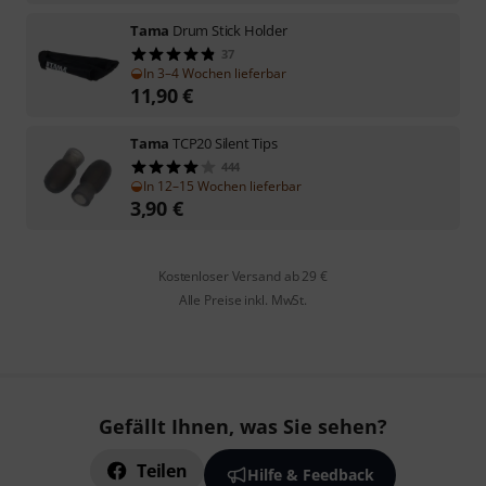
Tama
Drum Stick Holder
37
In 3–4 Wochen lieferbar
11,90
€
Tama
TCP20 Silent Tips
444
In 12–15 Wochen lieferbar
3,90
€
Kostenloser Versand ab 29 €
Alle Preise inkl. MwSt.
Gefällt Ihnen, was Sie sehen?
Teilen
Hilfe & Feedback