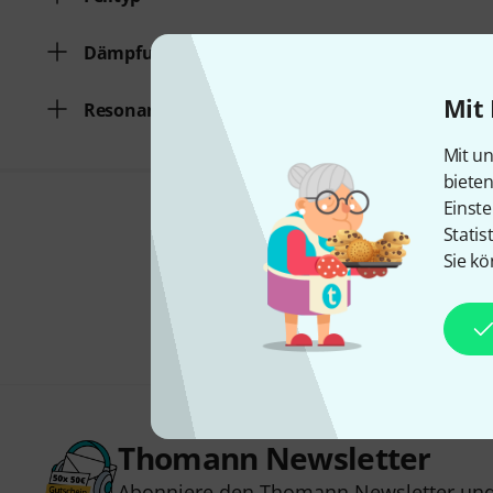
Dämpfungsring
Mit 
Resonanzloch
Mit un
biete
Einste
Statis
Sie kö
Thomann Newsletter
Abonniere den Thomann Newsletter und