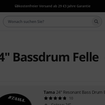
kostenfreier Versand ab 29 €
3 Jahre Garantie
Such
4" Bassdrum Felle
Tama
24" Resonant Bass Drum 
10
Grösse: 24”