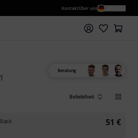
Kontakt
Über uns
DE / €
e mit Suchwort {searchTerm} starten
Beratung
1
Beliebtheit
51
€
Black