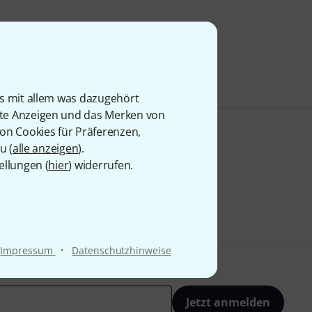
is mit allem was dazugehört
rte Anzeigen und das Merken von
von Cookies für Präferenzen,
u (
alle anzeigen
).
ellungen (
hier
) widerrufen.
·
Impressum
Datenschutzhinweise
Jetzt anmelden