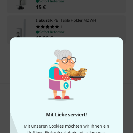
Sofort lieferbar
15
€
t.akustik
PET Table Holder M2 WH
1
Sofort lieferbar
15,90
€
Kostenloser Versand ab 29 €
Alle Preise inkl. MwSt.
Gefällt Ihnen, was Sie sehen?
Teilen
Hilfe & Feedback
Mit Liebe serviert!
Mit unseren Cookies möchten wir Ihnen ein
fluffiges Einkaufserlebnis mit allem was