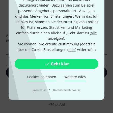
dazugehört bieten. Dazu zählen zum Beispiel
passende Angebote, personalisierte Anzeigen
und das Merken von Einstellungen. Wenn das für
Sie okay ist, stimmen Sie der Nutzung von Cookies
für Präferenzen, Statistiken und Marketing
Thomann Newsletter
einfach durch einen Klick auf „Geht klar“ zu (
alle
Abonniere den Thomann Newsletter und gewinne mit
anzeigen
).
etwas Glück einen von
50 Gutscheinen
über jeweils
50€
!
Sie können Ihre erteilte Zustimmung jederzeit
Inspirierende Beiträge
Deals
Thomann Insights
über die Cookie-Einstellungen (
hier
) widerrufen.
E-Mail-Adresse
*
Geht klar
Jetzt anmelden
Cookies ablehnen
Weitere Infos
Mit Klick auf „Jetzt anmelden“ stimmen Sie dem Erhalt von E-Mail-
Werbung und einer Messung des E-Mail-Nutzungsverhaltens zu. Die
·
Impressum
Datenschutzhinweise
Abmeldung ist jederzeit möglich. Weitere Informationen finden Sie in
unseren
Datenschutzhinweisen
.
* Pflichtfeld