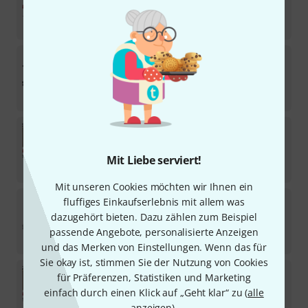
Sofort lieferbar
1.369
€
t.akustik
Office Set Duo BK
Sofort lieferbar
949
€
t.akustik
Producer Set XL Professional
In 2–3 Wochen lieferbar
Mit Liebe serviert!
11.499
€
Mit unseren Cookies möchten wir Ihnen ein
t.akustik
Office Set Duo SGR
fluffiges Einkaufserlebnis mit allem was
dazugehört bieten. Dazu zählen zum Beispiel
Sofort lieferbar
passende Angebote, personalisierte Anzeigen
949
€
und das Merken von Einstellungen. Wenn das für
Sie okay ist, stimmen Sie der Nutzung von Cookies
t.akustik
Producer Set S Professional
für Präferenzen, Statistiken und Marketing
einfach durch einen Klick auf „Geht klar“ zu (
alle
In 2–3 Wochen lieferbar
anzeigen
).