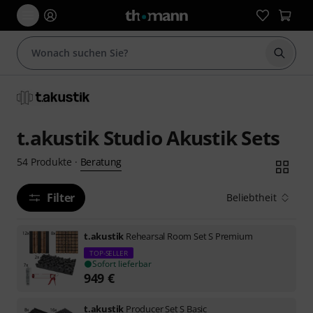
Suche 
t.akustik Studio Akustik Sets
Beratung
54
Produkte
·
Filter
Beliebtheit
t.akustik
Rehearsal Room Set S Premium
TOP-SELLER
Sofort lieferbar
949
€
t.akustik
Producer Set S Basic