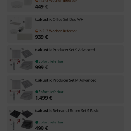
In 2–3 Wochen lieferbar
449
€
t.akustik
Office Set Duo WH
In 2–3 Wochen lieferbar
939
€
t.akustik
Producer Set S Advanced
Sofort lieferbar
999
€
t.akustik
Producer Set M Advanced
Sofort lieferbar
1.499
€
t.akustik
Rehearsal Room Set S Basic
Sofort lieferbar
499
€