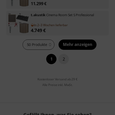
11.299
€
t.akustik
Cinema Room Set S Professional
In 2–3 Wochen lieferbar
4.749
€
Mehr anzeigen
50 Produkte
1
2
Kostenloser Versand ab 29 €
Alle Preise inkl. MwSt.
Gefällt Ihnen, was Sie sehen?