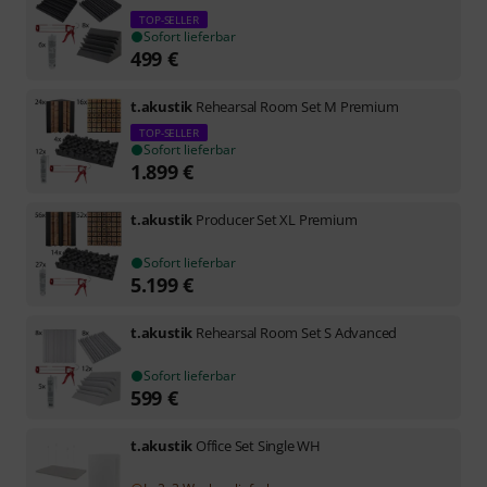
TOP-SELLER
Sofort lieferbar
499
€
t.akustik
Rehearsal Room Set M Premium
TOP-SELLER
Sofort lieferbar
1.899
€
t.akustik
Producer Set XL Premium
Sofort lieferbar
5.199
€
t.akustik
Rehearsal Room Set S Advanced
Sofort lieferbar
599
€
t.akustik
Office Set Single WH