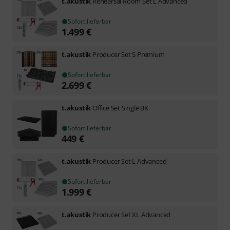
t.akustik
Rehearsal Room Set L Advanced
Sofort lieferbar
1.499
€
t.akustik
Producer Set S Premium
Sofort lieferbar
2.699
€
t.akustik
Office Set Single BK
Sofort lieferbar
449
€
t.akustik
Producer Set L Advanced
Sofort lieferbar
1.999
€
t.akustik
Producer Set XL Advanced