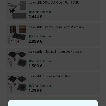
t.akustik
Office Set Open Plan 8 SGR
Sofort lieferbar
2.444
€
t.akustik
Cinema Room Set M Premium
Sofort lieferbar
2.999
€
t.akustik
Rehearsal Room Set XL Basic
Sofort lieferbar
1.569
€
t.akustik
Producer Set XL Basic
Sofort lieferbar
1.799
€
t.akustik
Producer Set L Basic