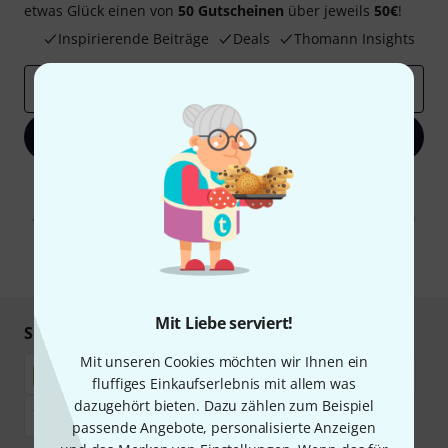
etwas Glück einen von
50 Gutscheinen
über jeweils
50€
!
Inspirierende Beiträge
Deals
Thomann Insights
E-Mail-Adresse
*
Jetzt anmelden
Mit Klick auf „Jetzt anmelden“ stimmen Sie dem Erhalt von E-Mail-
Werbung und einer Messung des E-Mail-Nutzungsverhaltens zu. Die
Abmeldung ist jederzeit möglich. Weitere Informationen finden Sie in
unseren
Datenschutzhinweisen
.
* Pflichtfeld
Mit Liebe serviert!
Sicher einkaufen & bezahlen
Mit unseren Cookies möchten wir Ihnen ein
fluffiges Einkaufserlebnis mit allem was
dazugehört bieten. Dazu zählen zum Beispiel
passende Angebote, personalisierte Anzeigen