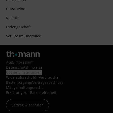
Gutscheine
Kontakt
Ladengeschäft
Service im Überblick
AGB
/
Impressum
Datenschutzhinweise
Cookie-Einstellungen
Widerrufsrecht für Verbraucher
Bestellvorgang/Vertragsabschluss
Mängelhaftungsrecht
Erklärung zur Barrierefreiheit
Vertrag widerrufen