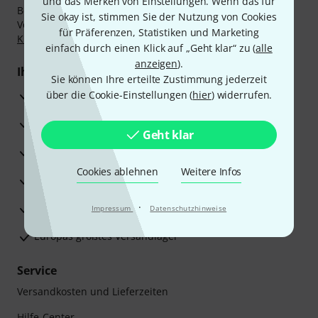
und das Merken von Einstellungen. Wenn das für
Bezahlen Sie vertraulich und sicher per Nachnahme,
Sie okay ist, stimmen Sie der Nutzung von Cookies
Vorkasse, PayPal, Amazon Pay,
Klarna Sofort bezahlen
,
für Präferenzen, Statistiken und Marketing
Klarna Ratenzahlung
oder Kreditkarte.
einfach durch einen Klick auf „Geht klar“ zu (
alle
anzeigen
).
Ihre Vorteile
Sie können Ihre erteilte Zustimmung jederzeit
3 Jahre Thomann Garantie
über die Cookie-Einstellungen (
hier
) widerrufen.
30 Tage Money-Back-Garantie
Geht klar
Reparaturservice
Cookies ablehnen
Weitere Infos
Beratung durch Fachexperten
·
Zufriedenheitsgarantie
Impressum
Datenschutzhinweise
Europas größtes Versandlager
Service
Versandkosten und Lieferzeiten
Hilfe-Center