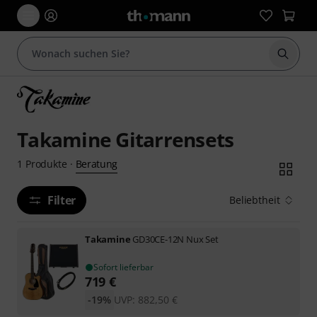
Suche 
Takamine Gitarrensets
Beratung
1
Produkte
·
Filter
Beliebtheit
Takamine
GD30CE-12N Nux Set
Sofort lieferbar
719
€
-19%
UVP:
882,50
€