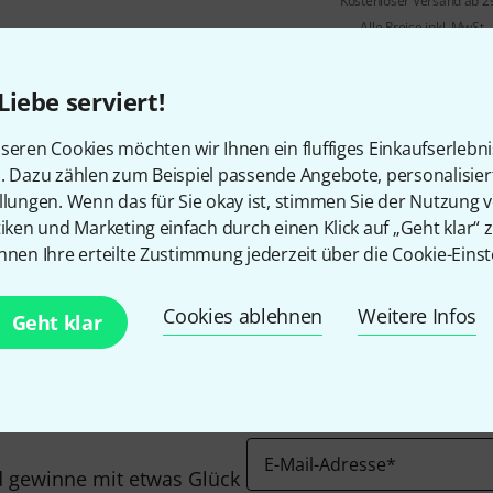
Kostenloser Versand ab 2
Alle Preise inkl. MwSt.
Liebe serviert!
seren Cookies möchten wir Ihnen ein fluffiges Einkaufserlebn
n. Dazu zählen zum Beispiel passende Angebote, personalisie
llungen. Wenn das für Sie okay ist, stimmen Sie der Nutzung 
Gefällt Ihnen, was Sie sehen?
tiken und Marketing einfach durch einen Klick auf „Geht klar“ z
nnen Ihre erteilte Zustimmung jederzeit über die Cookie-Einst
Teilen
Hilfe & Feedback
Cookies ablehnen
Weitere Infos
Geht klar
E-Mail-Adresse
*
 gewinne mit etwas Glück