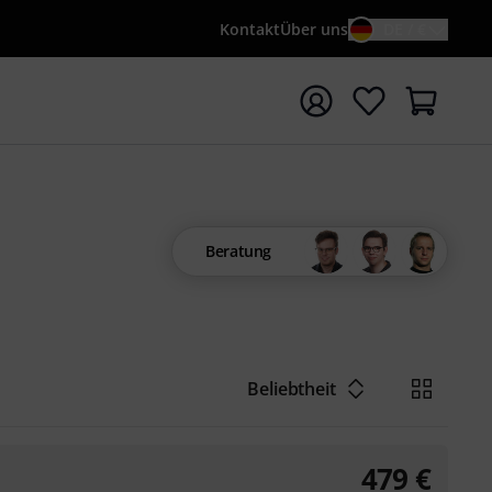
Kontakt
Über uns
DE / €
e mit Suchwort {searchTerm} starten
Beratung
Beliebtheit
479
€