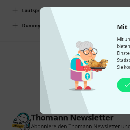
Lautsprecher Simulation
Dummy Load (Betrieb ohne Box)
Mit 
Mit un
biete
Einste
Statis
Sie kö
Thomann Newsletter
Abonniere den Thomann Newsletter und