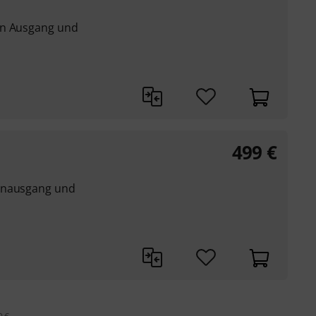
en Ausgang und
499
€
enausgang und