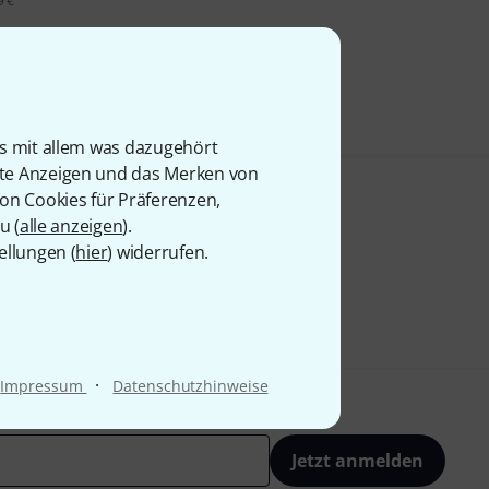
9 €
is mit allem was dazugehört
rte Anzeigen und das Merken von
von Cookies für Präferenzen,
u (
alle anzeigen
).
ellungen (
hier
) widerrufen.
·
Impressum
Datenschutzhinweise
Jetzt anmelden