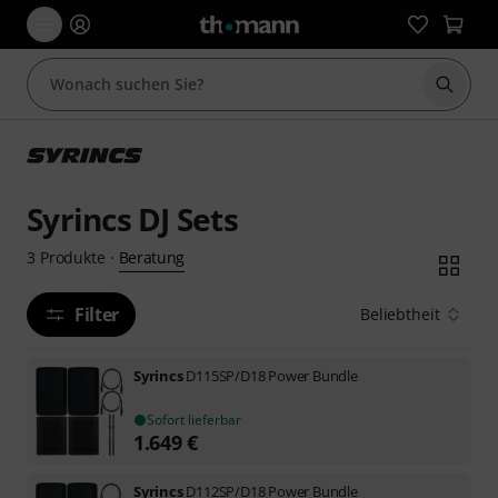
Suche 
Syrincs DJ Sets
Beratung
3
Produkte
·
Filter
Beliebtheit
Syrincs
D115SP/D18 Power Bundle
Sofort lieferbar
1.649
€
Syrincs
D112SP/D18 Power Bundle