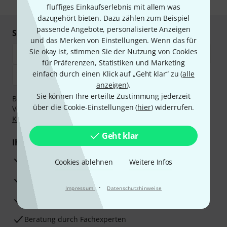
fluffiges Einkaufserlebnis mit allem was
dazugehört bieten. Dazu zählen zum Beispiel
passende Angebote, personalisierte Anzeigen
Sicher einkaufen & bezahlen
und das Merken von Einstellungen. Wenn das für
Sie okay ist, stimmen Sie der Nutzung von Cookies
für Präferenzen, Statistiken und Marketing
einfach durch einen Klick auf „Geht klar“ zu (
alle
anzeigen
).
Sie können Ihre erteilte Zustimmung jederzeit
Bezahlen Sie vertraulich und sicher per Nachnahme,
über die Cookie-Einstellungen (
hier
) widerrufen.
Vorkasse, PayPal, Amazon Pay,
Klarna Sofort bezahlen
,
Klarna Ratenzahlung
oder Kreditkarte.
Geht klar
Ihre Vorteile
3 Jahre Thomann Garantie
Cookies ablehnen
Weitere Infos
30 Tage Money-Back-Garantie
·
Impressum
Datenschutzhinweise
Reparaturservice
Beratung durch Fachexperten