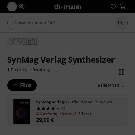
Suche 
SynMag Verlag Synthesizer
Beratung
1
Produkte
·
Filter
Beliebtheit
SynMag Verlag
A Guide To Modular Worlds
13
Kurzfristig lieferbar (2–5 Tage)
29,99
€