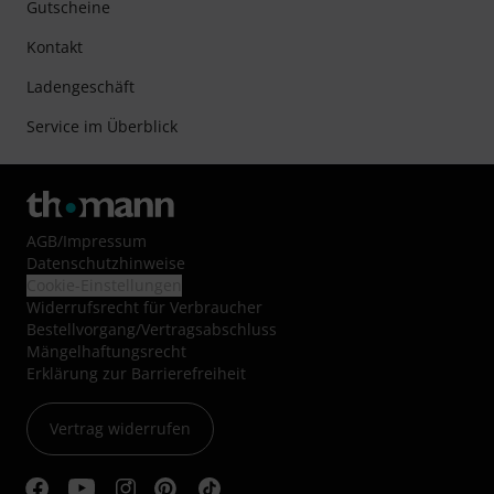
Gutscheine
Kontakt
Ladengeschäft
Service im Überblick
AGB
/
Impressum
Datenschutzhinweise
Cookie-Einstellungen
Widerrufsrecht für Verbraucher
Bestellvorgang/Vertragsabschluss
Mängelhaftungsrecht
Erklärung zur Barrierefreiheit
Vertrag widerrufen