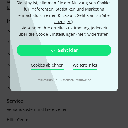
Vorkasse, PayPal, Amazon Pay,
Klarna Sofort bezahlen
,
Sie okay ist, stimmen Sie der Nutzung von Cookies
Klarna Ratenzahlung
oder Kreditkarte.
für Präferenzen, Statistiken und Marketing
einfach durch einen Klick auf „Geht klar“ zu (
alle
Ihre Vorteile
anzeigen
).
Sie können Ihre erteilte Zustimmung jederzeit
3 Jahre Thomann Garantie
über die Cookie-Einstellungen (
hier
) widerrufen.
30 Tage Money-Back-Garantie
Geht klar
Reparaturservice
Beratung durch Fachexperten
Cookies ablehnen
Weitere Infos
Zufriedenheitsgarantie
·
Impressum
Datenschutzhinweise
Europas größtes Versandlager
Service
Versandkosten und Lieferzeiten
Hilfe-Center