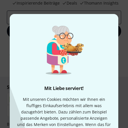
Inspirierende Beiträge
Deals
Thomann Insights
E-Mail-Adresse
*
Jetzt anmelden
Mit Klick auf „Jetzt anmelden“ stimmen Sie dem Erhalt von E-Mail-
Werbung und einer Messung des E-Mail-Nutzungsverhaltens zu. Die
Abmeldung ist jederzeit möglich. Weitere Informationen finden Sie in
unseren
Datenschutzhinweisen
.
* Pflichtfeld
Sicher einkaufen & bezahlen
Mit Liebe serviert!
Mit unseren Cookies möchten wir Ihnen ein
fluffiges Einkaufserlebnis mit allem was
dazugehört bieten. Dazu zählen zum Beispiel
passende Angebote, personalisierte Anzeigen
Bezahlen Sie vertraulich und sicher per Nachnahme,
und das Merken von Einstellungen. Wenn das für