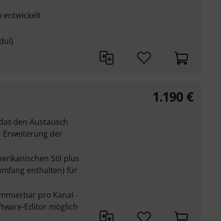
m entwickelt
dul)
1.190
€
das den Austausch
 Erweiterung der
rikanischen Stil plus
umfang enthalten) für
rammierbar pro Kanal -
ftware-Editor möglich