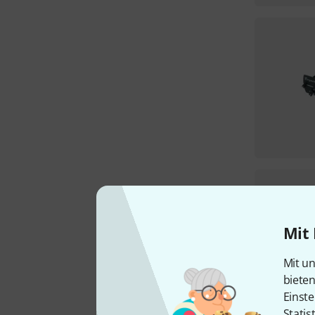
Mit 
Mit un
biete
Einste
Statis