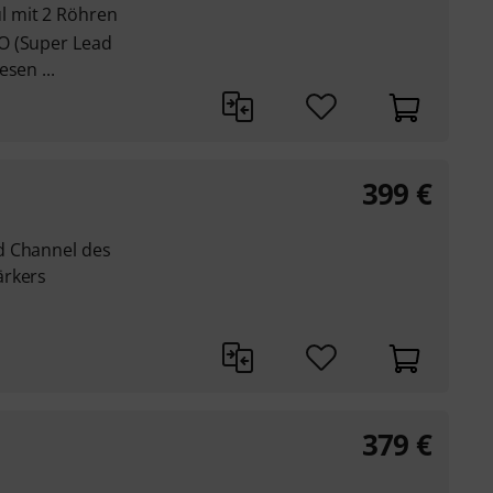
 mit 2 Röhren
O (Super Lead
sen ...
399
€
d Channel des
ärkers
379
€