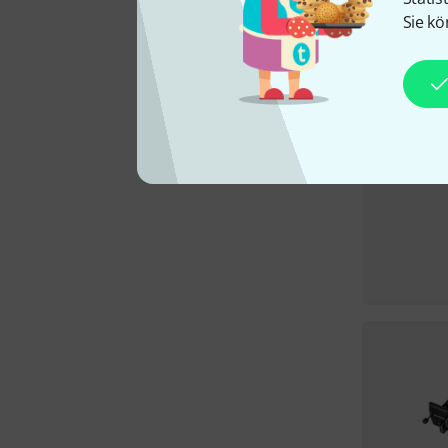
Sie kö