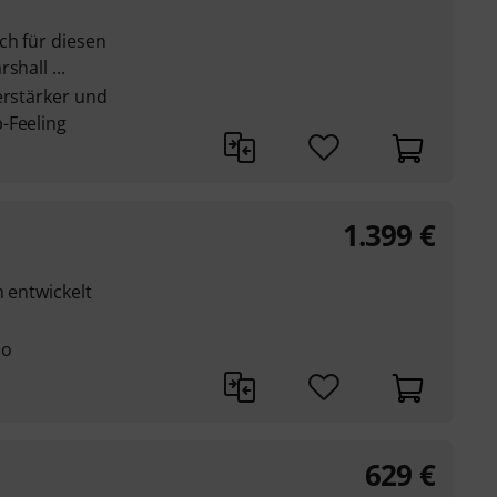
ch für diesen
shall ...
erstärker und
-Feeling
1.399
€
m entwickelt
no
629
€