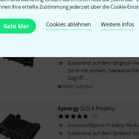
nnen Ihre erteilte Zustimmung jederzeit über die Cookie-Einst
Sofort lieferbar
Cookies ablehnen
Weitere Infos
Geht klar
Synergy
IICP
5
Vollröhre
speziell entworfen von Steven 
basierend auf dem Original-Ve
Serie mit seinem Zweikanal-Des
Zugriff ...
Sofort lieferbar
Synergy
SLO II Preamp
13
austauschbares Preamp-Modul
basierend auf dem Soldano SL