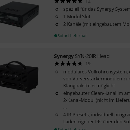
12
speziell für das Synergy Syste
1 Modul-Slot
2 Kanäle (mit eingebautem Mo
Sofort lieferbar
Synergy
SYN-20IR Head
19
modulares Vollröhrensystem, 
von Vorverstärkermodulen zur
Klangpalette ermöglicht
eingebauter Clean-Kanal im ame
2-Kanal-Modul (nicht im Liefer
...
4 IR-Presets, individuell prog
Laden eigener IRs über den So
Sofort lieferbar