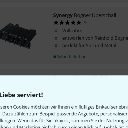
Synergy
Bogner Uberschall
9
Vollröhre
entworfen von Reinhold Bogne
perfekt für Soli und Metal
Sofort lieferbar
Synergy
Marshall JMP Preamp
4
austauschbares Röhrenvorver
Liebe serviert!
Synergy-Verstärker
2 Kanäle
seren Cookies möchten wir Ihnen ein fluffiges Einkaufserlebn
n. Dazu zählen zum Beispiel passende Angebote, personalisie
Marshall und Synergy haben 
llungen. Wenn das für Sie okay ist, stimmen Sie der Nutzung 
um den JMP-Verstärker mit se
tiken und Marketing einfach durch einen Klick auf „Geht klar“ z
unverwechselbaren ...