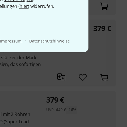
ellungen (
hier
) widerrufen.
379
€
·
Impressum
Datenschutzhinweise
Fryette
rstärker der Mark-
ign, das sofortigen
379
€
UVP:
449
€
-16%
 mit 2 Röhren
O (Super Lead