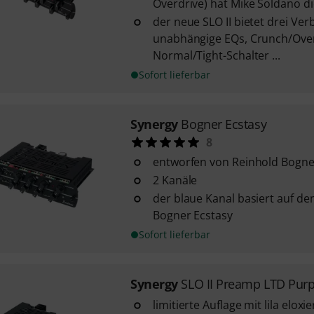
Overdrive) hat Mike Soldano die
der neue SLO II bietet drei Ve
unabhängige EQs, Crunch/Over
Normal/Tight-Schalter ...
Sofort lieferbar
Synergy
Bogner Ecstasy
8
entworfen von Reinhold Bogne
2 Kanäle
der blaue Kanal basiert auf d
Bogner Ecstasy
Sofort lieferbar
Synergy
SLO II Preamp LTD Purp
limitierte Auflage mit lila eloxi