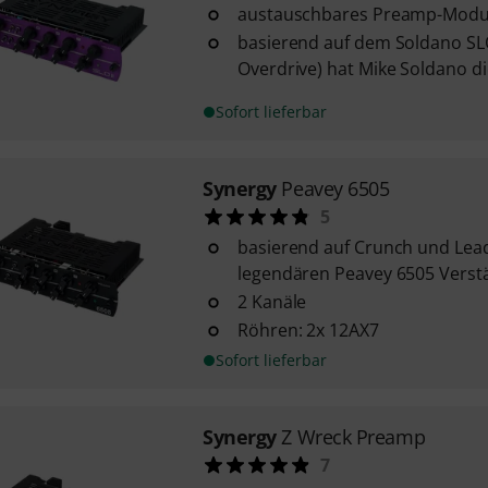
austauschbares Preamp-Modul
basierend auf dem Soldano SL
Overdrive) hat Mike Soldano die
Sofort lieferbar
Synergy
Peavey 6505
5
basierend auf Crunch und Lea
legendären Peavey 6505 Verst
2 Kanäle
Röhren: 2x 12AX7
Sofort lieferbar
Synergy
Z Wreck Preamp
7