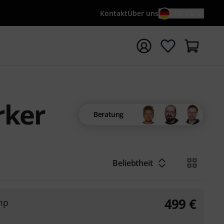
Kontakt
Über uns
DE / €
e mit Suchwort {searchTerm} starten
rker
Beratung
Beliebtheit
499
€
mp