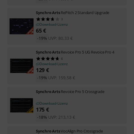
Synchro Arts
RePitch 2 Standard Upgrade
3
Download-Lizenz
65
€
-19%
UVP:
80,33
€
Synchro Arts
Revoice Pro 5 UG Revoice Pro 4
6
Download-Lizenz
129
€
-19%
UVP:
159,58
€
Synchro Arts
Revoice Pro 5 Crossgrade
Download-Lizenz
175
€
-18%
UVP:
213,13
€
Synchro Arts
VocAlign Pro Crossgrade