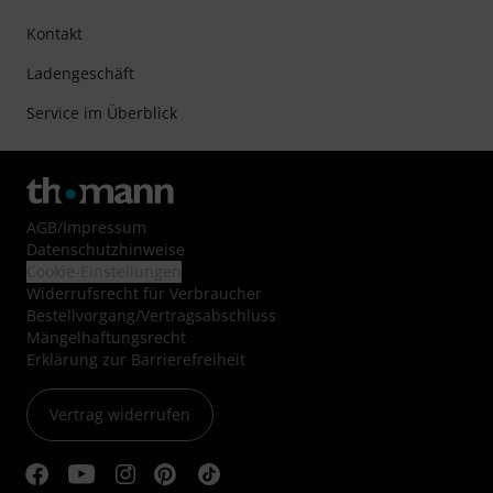
Kontakt
Ladengeschäft
Service im Überblick
AGB
/
Impressum
Datenschutzhinweise
Cookie-Einstellungen
Widerrufsrecht für Verbraucher
Bestellvorgang/Vertragsabschluss
Mängelhaftungsrecht
Erklärung zur Barrierefreiheit
Vertrag widerrufen