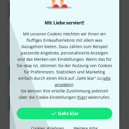
Download-Lizenz
33
€
-21%
UVP:
41,77
€
Mit Liebe serviert!
Mit unseren Cookies möchten wir Ihnen ein
Synchro Arts
VocAlign Standard Crossgrade
fluffiges Einkaufserlebnis mit allem was
Download-Lizenz
dazugehört bieten. Dazu zählen zum Beispiel
89
€
passende Angebote, personalisierte Anzeigen
und das Merken von Einstellungen. Wenn das für
Synchro Arts
RePitch 2 Standard Crossgrade
Sie okay ist, stimmen Sie der Nutzung von Cookies
1
für Präferenzen, Statistiken und Marketing
Download-Lizenz
einfach durch einen Klick auf „Geht klar“ zu (
alle
89
€
anzeigen
).
Sie können Ihre erteilte Zustimmung jederzeit
Synchro Arts
RePitch 2 Standard EDU
über die Cookie-Einstellungen (
hier
) widerrufen.
Download-Lizenz
75
€
Geht klar
Cookies ablehnen
Weitere Infos