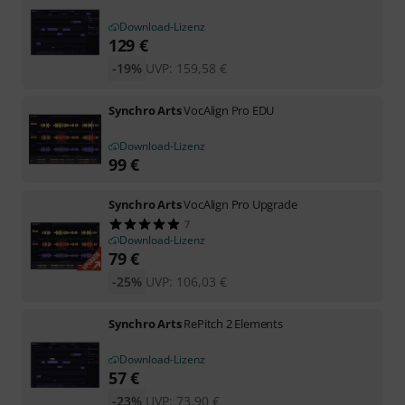
Download-Lizenz
129
€
-19%
UVP:
159,58
€
Synchro Arts
VocAlign Pro EDU
Download-Lizenz
99
€
Synchro Arts
VocAlign Pro Upgrade
7
Download-Lizenz
79
€
-25%
UVP:
106,03
€
Synchro Arts
RePitch 2 Elements
Download-Lizenz
57
€
-23%
UVP:
73,90
€