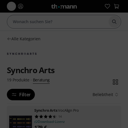
Suche 
Alle Kategorien
Synchro Arts
Beratung
19
Produkte
·
Filter
Beliebtheit
Synchro Arts
VocAlign Pro
14
Download-Lizenz
179
€