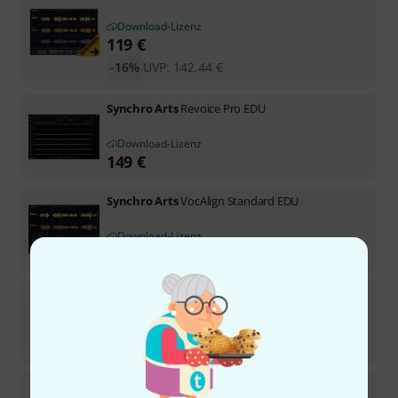
Download-Lizenz
119
€
-16%
UVP:
142,44
€
Synchro Arts
Revoice Pro EDU
Download-Lizenz
149
€
Synchro Arts
VocAlign Standard EDU
Download-Lizenz
75
€
Synchro Arts
VocAlign Standard Upgrade
1
Download-Lizenz
66
€
Synchro Arts
RePitch 2 Elements Crossgrade