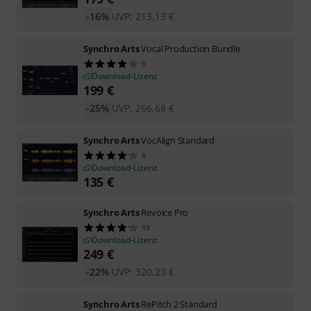
-16%
UVP:
213,13
€
Synchro Arts
Vocal Production Bundle
9
Download-Lizenz
199
€
-25%
UVP:
266,68
€
Synchro Arts
VocAlign Standard
8
Download-Lizenz
135
€
Synchro Arts
Revoice Pro
19
Download-Lizenz
249
€
-22%
UVP:
320,23
€
Synchro Arts
RePitch 2 Standard