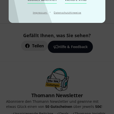
Kostenloser Versand ab 29 €
Alle Preise inkl. MwSt.
·
Impressum
Datenschutzhinweise
Gefällt Ihnen, was Sie sehen?
Teilen
Hilfe & Feedback
Thomann Newsletter
Abonniere den Thomann Newsletter und gewinne mit
etwas Glück einen von
50 Gutscheinen
über jeweils
50€
!
Inspirierende Beiträge
Deals
Thomann Insights