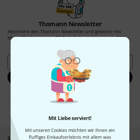
Thomann Newsletter
Abonniere den Thomann Newsletter und gewinne mit
etwas Glück einen von
50 Gutscheinen
über jeweils
50€
!
Inspirierende Beiträge
Deals
Thomann Insights
E-Mail-Adresse
*
Jetzt anmelden
Mit Klick auf „Jetzt anmelden“ stimmen Sie dem Erhalt von E-Mail-
Werbung und einer Messung des E-Mail-Nutzungsverhaltens zu. Die
Abmeldung ist jederzeit möglich. Weitere Informationen finden Sie in
unseren
Datenschutzhinweisen
.
* Pflichtfeld
Mit Liebe serviert!
Mit unseren Cookies möchten wir Ihnen ein
fluffiges Einkaufserlebnis mit allem was
Sicher einkaufen & bezahlen