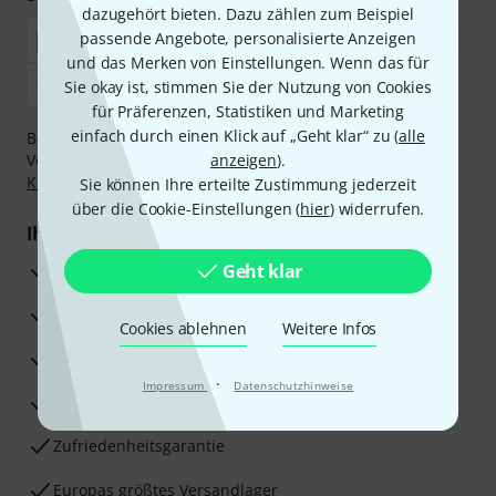
dazugehört bieten. Dazu zählen zum Beispiel
passende Angebote, personalisierte Anzeigen
und das Merken von Einstellungen. Wenn das für
Sie okay ist, stimmen Sie der Nutzung von Cookies
für Präferenzen, Statistiken und Marketing
einfach durch einen Klick auf „Geht klar“ zu (
alle
Bezahlen Sie vertraulich und sicher per Nachnahme,
Vorkasse, PayPal, Amazon Pay,
anzeigen
Klarna Sofort bezahlen
).
,
Klarna Ratenzahlung
oder Kreditkarte.
Sie können Ihre erteilte Zustimmung jederzeit
über die Cookie-Einstellungen (
hier
) widerrufen.
Ihre Vorteile
3 Jahre Thomann Garantie
Geht klar
30 Tage Money-Back-Garantie
Cookies ablehnen
Weitere Infos
Reparaturservice
·
Impressum
Datenschutzhinweise
Beratung durch Fachexperten
Zufriedenheitsgarantie
Europas größtes Versandlager