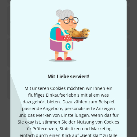
Swissonic
EasyKey 49 AAS Bundle
Sofort lieferbar
100
€
Swissonic
M-Control + B-Stock
Sofort lieferbar
55
€
Swissonic
M-Control B-Stock
Mit Liebe serviert!
Sofort lieferbar
Mit unseren Cookies möchten wir Ihnen ein
35,40
€
fluffiges Einkaufserlebnis mit allem was
dazugehört bieten. Dazu zählen zum Beispiel
passende Angebote, personalisierte Anzeigen
Kostenloser Versand ab 29 €
und das Merken von Einstellungen. Wenn das für
Alle Preise inkl. MwSt.
Sie okay ist, stimmen Sie der Nutzung von Cookies
für Präferenzen, Statistiken und Marketing
einfach durch einen Klick auf „Geht klar“ zu (
alle