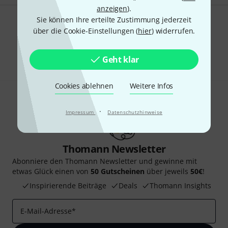
anzeigen
).
Sie können Ihre erteilte Zustimmung jederzeit
Gefällt Ihnen, was Sie sehen?
über die Cookie-Einstellungen (
hier
) widerrufen.
Teilen
Hilfe & Feedback
Geht klar
Cookies ablehnen
Weitere Infos
·
Impressum
Datenschutzhinweise
Thomann Newsletter
Abonniere den Thomann Newsletter und gewinne mit
etwas Glück einen von
50 Gutscheinen
über jeweils
50€
!
Inspirierende Beiträge
Deals
Thomann Insights
E-Mail-Adresse
*