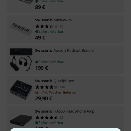
Sofort lieferbar
89
€
Swissonic
MiniKey 25
16
Sofort lieferbar
49
€
Swissonic
Audio 2 Podcast Bundle
Sofort lieferbar
199
€
Swissonic
Quadphone
114
In 4–5 Wochen lieferbar
29,90
€
Swissonic
HA660 Headphone Amp
22
Sofort lieferbar
169
€