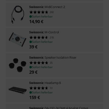
Swissonic
MidiConnect 2
202
Sofort lieferbar
14,90
€
Swissonic
M-Control
215
Sofort lieferbar
39
€
Swissonic
Speaker Isolation Riser
35
Sofort lieferbar
29
€
Swissonic
Headamp 8
72
Sofort lieferbar
159
€
Swissonic
DA-192-24 Digital Analog Conve