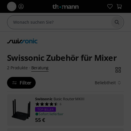
Suche 
Swissonic Zubehör für Mixer
Beratung
2
Produkte
·
Filter
Beliebtheit
Swissonic
Basic Router MKIII
6
TOP-SELLER
Sofort lieferbar
55
€