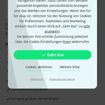
dazugehört bieten. Dazu zählen zum Beispiel
passende Angebote, personalisierte Anzeigen
und das Merken von Einstellungen. Wenn das für
Sie okay ist, stimmen Sie der Nutzung von Cookies
für Präferenzen, Statistiken und Marketing
Bezahlen Sie vertraulich und sicher per Nachnahme,
einfach durch einen Klick auf „Geht klar“ zu (
alle
Vorkasse, PayPal, Amazon Pay,
Klarna Sofort bezahlen
,
anzeigen
).
Klarna Ratenzahlung
oder Kreditkarte.
Sie können Ihre erteilte Zustimmung jederzeit
über die Cookie-Einstellungen (
hier
) widerrufen.
Ihre Vorteile
3 Jahre Thomann Garantie
Geht klar
30 Tage Money-Back-Garantie
Cookies ablehnen
Weitere Infos
Reparaturservice
·
Impressum
Datenschutzhinweise
Beratung durch Fachexperten
Zufriedenheitsgarantie
Europas größtes Versandlager