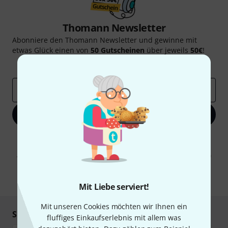
Thomann Newsletter
Abonniere den Thomann Newsletter und gewinne mit
etwas Glück einen von
50 Gutscheinen
über jeweils
50€
!
Inspirierende Beiträge
Deals
Thomann Insights
E-Mail-Adresse
*
Jetzt anmelden
Mit Klick auf „Jetzt anmelden“ stimmen Sie dem Erhalt von E-Mail-
Werbung und einer Messung des E-Mail-Nutzungsverhaltens zu. Die
Abmeldung ist jederzeit möglich. Weitere Informationen finden Sie in
unseren
Datenschutzhinweisen
.
* Pflichtfeld
Mit Liebe serviert!
Mit unseren Cookies möchten wir Ihnen ein
Sicher einkaufen & bezahlen
fluffiges Einkaufserlebnis mit allem was