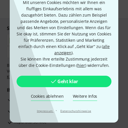
Mit unseren Cookies möchten wir Ihnen ein
fluffiges Einkaufserlebnis mit allem was
* Pflichtfeld
dazugehört bieten. Dazu zählen zum Beispiel
passende Angebote, personalisierte Anzeigen
und das Merken von Einstellungen. Wenn das für
Sicher einkaufen & bezahlen
Sie okay ist, stimmen Sie der Nutzung von Cookies
für Präferenzen, Statistiken und Marketing
einfach durch einen Klick auf „Geht klar“ zu (
alle
anzeigen
).
Sie können Ihre erteilte Zustimmung jederzeit
Bezahlen Sie vertraulich und sicher per Nachnahme,
über die Cookie-Einstellungen (
hier
) widerrufen.
Vorkasse, PayPal, Amazon Pay,
Klarna Sofort bezahlen
,
Klarna Ratenzahlung
oder Kreditkarte.
Geht klar
Ihre Vorteile
Cookies ablehnen
Weitere Infos
3 Jahre Thomann Garantie
30 Tage Money-Back-Garantie
·
Impressum
Datenschutzhinweise
Reparaturservice