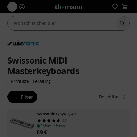
Suche 
Swissonic MIDI
Masterkeyboards
Beratung
3
Produkte
·
Filter
Beliebtheit
Swissonic
EasyKey 49
531
Sofort lieferbar
89
€