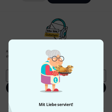
Thomann Newsletter
Abonniere den Thomann Newsletter und gewinne mit
etwas Glück einen von
50 Gutscheinen
über jeweils
50€
!
Inspirierende Beiträge
Deals
Thomann Insights
E-Mail-Adresse
*
Jetzt anmelden
Mit Klick auf „Jetzt anmelden“ stimmen Sie dem Erhalt von E-Mail-
Werbung und einer Messung des E-Mail-Nutzungsverhaltens zu. Die
Mit Liebe serviert!
Abmeldung ist jederzeit möglich. Weitere Informationen finden Sie in
unseren
Datenschutzhinweisen
.