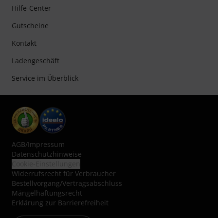
Hilfe-Center
Gutscheine
Kontakt
Ladengeschäft
Service im Überblick
AGB
/
Impressum
Datenschutzhinweise
Cookie-Einstellungen
Widerrufsrecht für Verbraucher
Bestellvorgang/Vertragsabschluss
Mängelhaftungsrecht
Erklärung zur Barrierefreiheit