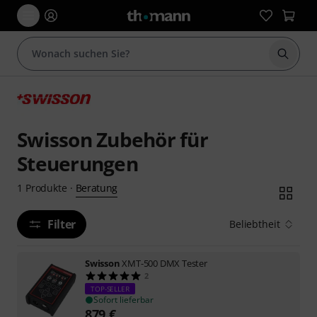
Suche 
Swisson Zubehör für
Steuerungen
Beratung
1
Produkte
·
Filter
Beliebtheit
Swisson
XMT-500 DMX Tester
2
TOP-SELLER
Sofort lieferbar
879
€