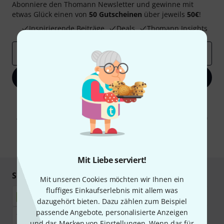
Abonniere den Thomann Newsletter und gewinne mit
etwas Glück einen von
50 Gutscheinen
über jeweils
50€
!
Inspirierende Beiträge
Deals
Thomann Insights
E-Mail-Adresse
*
Jetzt anmelden
Mit Klick auf „Jetzt anmelden“ stimmen Sie dem Erhalt von E-Mail-
Werbung und einer Messung des E-Mail-Nutzungsverhaltens zu. Die
Abmeldung ist jederzeit möglich. Weitere Informationen finden Sie in
unseren
Datenschutzhinweisen
.
* Pflichtfeld
Mit Liebe serviert!
Sicher einkaufen & bezahlen
Mit unseren Cookies möchten wir Ihnen ein
fluffiges Einkaufserlebnis mit allem was
dazugehört bieten. Dazu zählen zum Beispiel
passende Angebote, personalisierte Anzeigen
und das Merken von Einstellungen. Wenn das für