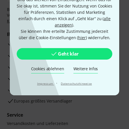
Sie okay ist, stimmen Sie der Nutzung von Cookies
Bezahlen Sie vertraulich und sicher per Nachnahme,
für Präferenzen, Statistiken und Marketing
Vorkasse, PayPal, Amazon Pay,
Klarna Sofort bezahlen
,
einfach durch einen Klick auf „Geht klar“ zu (
alle
Klarna Ratenzahlung
oder Kreditkarte.
anzeigen
).
Sie können Ihre erteilte Zustimmung jederzeit
Ihre Vorteile
über die Cookie-Einstellungen (
hier
) widerrufen.
3 Jahre Thomann Garantie
Geht klar
30 Tage Money-Back-Garantie
Reparaturservice
Cookies ablehnen
Weitere Infos
Beratung durch Fachexperten
·
Impressum
Datenschutzhinweise
Zufriedenheitsgarantie
Europas größtes Versandlager
Service
Versandkosten und Lieferzeiten