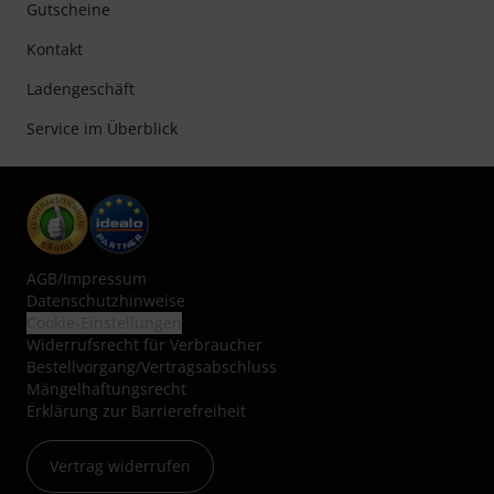
Gutscheine
Kontakt
Ladengeschäft
Service im Überblick
AGB
/
Impressum
Datenschutzhinweise
Cookie-Einstellungen
Widerrufsrecht für Verbraucher
Bestellvorgang/Vertragsabschluss
Mängelhaftungsrecht
Erklärung zur Barrierefreiheit
Vertrag widerrufen