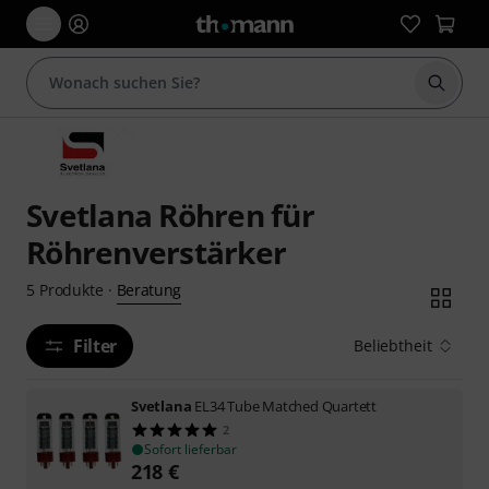
Suche 
Svetlana Röhren für
Röhrenverstärker
Beratung
5
Produkte
·
Filter
Beliebtheit
Svetlana
EL34 Tube Matched Quartett
2
Sofort lieferbar
218
€