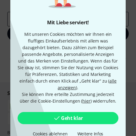
Inspirierende Beiträge
Deals
Thomann Insights
E-Mail-Adresse
*
Mit Liebe serviert!
Jetzt anmelden
Mit unseren Cookies möchten wir Ihnen ein
fluffiges Einkaufserlebnis mit allem was
dazugehört bieten. Dazu zählen zum Beispiel
Mit Klick auf „Jetzt anmelden“ stimmen Sie dem Erhalt von E-Mail-
Werbung und einer Messung des E-Mail-Nutzungsverhaltens zu. Die
passende Angebote, personalisierte Anzeigen
Abmeldung ist jederzeit möglich. Weitere Informationen finden Sie in
und das Merken von Einstellungen. Wenn das für
unseren
Datenschutzhinweisen
.
Sie okay ist, stimmen Sie der Nutzung von Cookies
* Pflichtfeld
für Präferenzen, Statistiken und Marketing
einfach durch einen Klick auf „Geht klar“ zu (
alle
anzeigen
).
Sicher einkaufen & bezahlen
Sie können Ihre erteilte Zustimmung jederzeit
über die Cookie-Einstellungen (
hier
) widerrufen.
Geht klar
Bezahlen Sie vertraulich und sicher per Nachnahme,
Cookies ablehnen
Weitere Infos