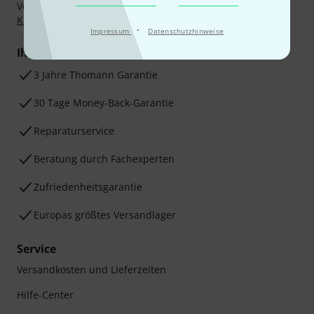
Vorkasse, PayPal, Amazon Pay,
Klarna Sofort bezahlen
,
Klarna Ratenzahlung
oder Kreditkarte.
·
Impressum
Datenschutzhinweise
Ihre Vorteile
3 Jahre Thomann Garantie
30 Tage Money-Back-Garantie
Reparaturservice
Beratung durch Fachexperten
Zufriedenheitsgarantie
Europas größtes Versandlager
Service
Versandkosten und Lieferzeiten
Hilfe-Center