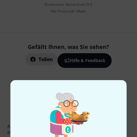
Kostenloser Versand ab 29 €
Alle Preise inkl. MwSt.
Gefällt Ihnen, was Sie sehen?
Teilen
Hilfe & Feedback
Thomann Newsletter
Abonniere den Thomann Newsletter und gewinne mit
etwas Glück einen von
50 Gutscheinen
über jeweils
50€
!