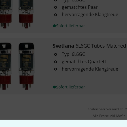
gematchtes Paar
hervorragende Klangtreue
Sofort lieferbar
Svetlana
6L6GC Tubes Matched 
Typ: 6L6GC
gematchtes Quartett
hervorragende Klangtreue
Sofort lieferbar
Kostenloser Versand ab 2
Alle Preise inkl. MwSt.