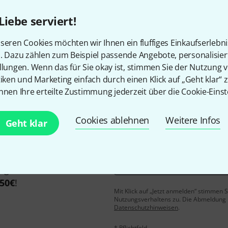
Liebe serviert!
seren Cookies möchten wir Ihnen ein fluffiges Einkaufserlebn
Gefällt Ihnen, was Sie sehen?
n. Dazu zählen zum Beispiel passende Angebote, personalisie
llungen. Wenn das für Sie okay ist, stimmen Sie der Nutzung 
Teilen
Hilfe & Feedback
tiken und Marketing einfach durch einen Klick auf „Geht klar“ z
nnen Ihre erteilte Zustimmung jederzeit über die Cookie-Einst
Cookies ablehnen
Weitere Infos
Geht klar
E-Mail-Adresse
*
 gewinne mit etwas Glück
50€
!
Mit Klick auf „Jetzt anmelden“ stimmen
Nutzungsverhaltens zu. Die Abmeldung is
Datenschutzhinweisen
.
* Pflichtfeld