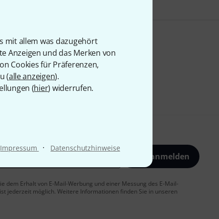
is mit allem was dazugehört
rte Anzeigen und das Merken von
von Cookies für Präferenzen,
u (
alle anzeigen
).
ellungen (
hier
) widerrufen.
·
Impressum
Datenschutzhinweise
Jetzt anmelden
 Sie dem Erhalt von E-Mail-Werbung und einer Messung des E-Mail-
t jederzeit möglich. Weitere Informationen finden Sie in unseren