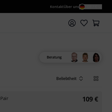
Kontakt
Über uns
DE / €
e mit Suchwort {searchTerm} starten
Beratung
Beliebtheit
109
€
Pair