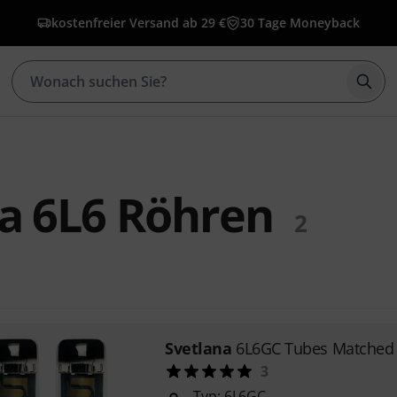
kostenfreier Versand ab 29 €
30 Tage Moneyback
Such
a 6L6 Röhren
2
Svetlana
6L6GC Tubes Matched 
3
Typ: 6L6GC