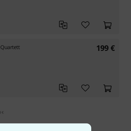
199
€
Quartett
9 €