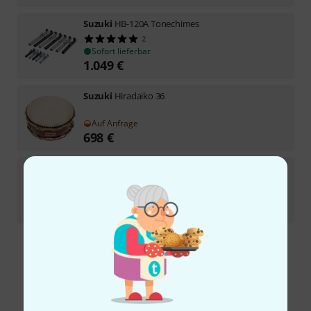
Suzuki
HB-120A Tonechimes
2
Sofort lieferbar
1.049
€
Suzuki
Hiradaiko 36
Auf Anfrage
698
€
Suzuki
HB-7CN Tonechimes
Sofort lieferbar
1.495
€
Kostenloser Versand ab 29 €
Alle Preise inkl. MwSt.