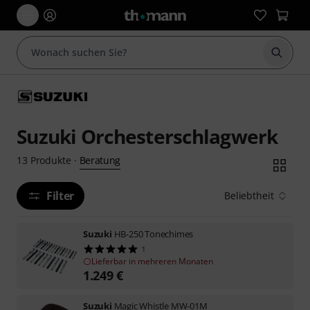
Suche 
Suzuki Orchesterschlagwerk
Beratung
13
Produkte
·
Filter
Beliebtheit
Suzuki
HB-250 Tonechimes
1
Lieferbar in mehreren Monaten
1.249
€
Suzuki
Magic Whistle MW-01M