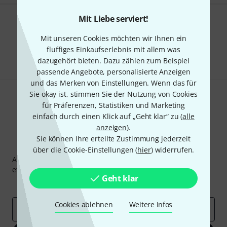
Mit Liebe serviert!
Gefällt Ihnen, was Sie sehen?
Mit unseren Cookies möchten wir Ihnen ein
Teilen
fluffiges Einkaufserlebnis mit allem was
Hilfe & Feedback
dazugehört bieten. Dazu zählen zum Beispiel
passende Angebote, personalisierte Anzeigen
und das Merken von Einstellungen. Wenn das für
Sie okay ist, stimmen Sie der Nutzung von Cookies
für Präferenzen, Statistiken und Marketing
einfach durch einen Klick auf „Geht klar“ zu (
alle
anzeigen
).
Sie können Ihre erteilte Zustimmung jederzeit
Thomann Newsletter
über die Cookie-Einstellungen (
hier
) widerrufen.
Abonniere den Thomann Newsletter und gewinne mit
etwas Glück einen von
50 Gutscheinen
über jeweils
50€
!
Geht klar
Inspirierende Beiträge
Deals
Thomann Insights
Cookies ablehnen
Weitere Infos
E-Mail-Adresse
*