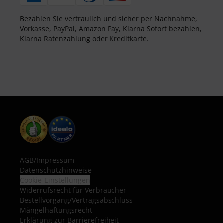
Bezahlen Sie vertraulich und sicher per Nachnahme,
Vorkasse, PayPal, Amazon Pay,
Klarna Sofort bezahlen
,
Klarna Ratenzahlung
oder Kreditkarte.
AGB
/
Impressum
Datenschutzhinweise
Cookie-Einstellungen
Widerrufsrecht für Verbraucher
Bestellvorgang/Vertragsabschluss
Mängelhaftungsrecht
Erklärung zur Barrierefreiheit