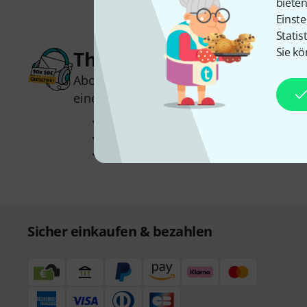
biete
Einste
Statis
Sie kö
Thomann Newsletter
Abonniere den Thomann Newsletter und
einen von
50 Gutscheinen
über jeweils
Inspirierende Beiträge
Deals
Thomann Insights
Sicher einkaufen & bezahlen