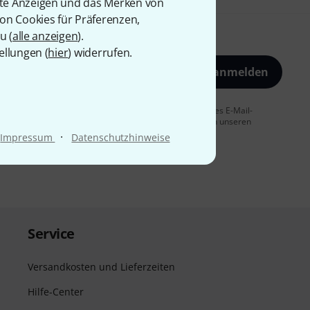
rte Anzeigen und das Merken von
von Cookies für Präferenzen,
u (
alle anzeigen
).
ellungen (
hier
) widerrufen.
Jetzt anmelden
 Sie dem Erhalt von E-Mail-Werbung und einer Messung des E-Mail-
t jederzeit möglich. Weitere Informationen finden Sie in unseren
·
Impressum
Datenschutzhinweise
Service
Versandkosten und Lieferzeiten
Hilfe-Center