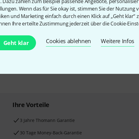
n. Dazu zählen zum Beispiel passende Angebote, personalisie
llungen. Wenn das für Sie okay ist, stimmen Sie der Nutzung 
tiken und Marketing einfach durch einen Klick auf „Geht klar“ z
nnen Ihre erteilte Zustimmung jederzeit über die Cookie-Einst
E-Mail-Adresse
*
 gewinne mit etwas Glück
Cookies ablehnen
Weitere Infos
Geht klar
50€
!
Mit Klick auf „Jetzt anmelden“ stimmen
Nutzungsverhaltens zu. Die Abmeldung is
Datenschutzhinweisen
.
* Pflichtfeld
Ihre Vorteile
3 Jahre Thomann Garantie
30 Tage Money-Back-Garantie