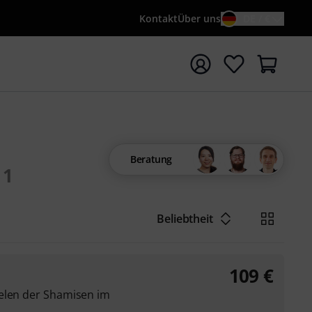
Kontakt
Über uns
DE / €
e mit Suchwort {searchTerm} starten
Beratung
1
Beliebtheit
109
€
elen der Shamisen im