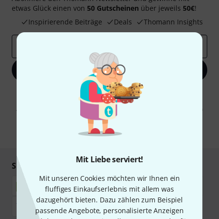
etwas Glück einen von
50 Gutscheinen
über jeweils
50€
!
Inspirierende Beiträge
Deals
Thomann Insights
E-Mail-Adresse
*
Jetzt anmelden
Mit Klick auf „Jetzt anmelden“ stimmen Sie dem Erhalt von E-Mail-
Werbung und einer Messung des E-Mail-Nutzungsverhaltens zu. Die
Abmeldung ist jederzeit möglich. Weitere Informationen finden Sie in
unseren
Datenschutzhinweisen
.
* Pflichtfeld
Mit Liebe serviert!
Sicher einkaufen & bezahlen
Mit unseren Cookies möchten wir Ihnen ein
fluffiges Einkaufserlebnis mit allem was
dazugehört bieten. Dazu zählen zum Beispiel
passende Angebote, personalisierte Anzeigen