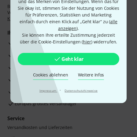
und das Merken von Einstellungen. Wenn das für
Bezahlen Sie vertraulich und sicher per Nachnahme,
Sie okay ist, stimmen Sie der Nutzung von Cookies
Vorkasse, PayPal, Amazon Pay,
Klarna Sofort bezahlen
,
für Präferenzen, Statistiken und Marketing
Klarna Ratenzahlung
oder Kreditkarte.
einfach durch einen Klick auf „Geht klar“ zu (
alle
anzeigen
).
Ihre Vorteile
Sie können Ihre erteilte Zustimmung jederzeit
über die Cookie-Einstellungen (
hier
) widerrufen.
3 Jahre Thomann Garantie
30 Tage Money-Back-Garantie
Geht klar
Reparaturservice
Cookies ablehnen
Weitere Infos
Beratung durch Fachexperten
·
Zufriedenheitsgarantie
Impressum
Datenschutzhinweise
Europas größtes Versandlager
Service
Versandkosten und Lieferzeiten