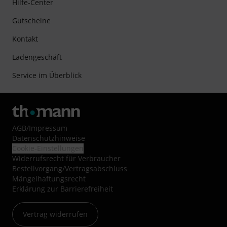
Hilfe-Center
Gutscheine
Kontakt
Ladengeschäft
Service im Überblick
AGB
/
Impressum
Datenschutzhinweise
Cookie-Einstellungen
Widerrufsrecht für Verbraucher
Bestellvorgang/Vertragsabschluss
Mängelhaftungsrecht
Erklärung zur Barrierefreiheit
Vertrag widerrufen