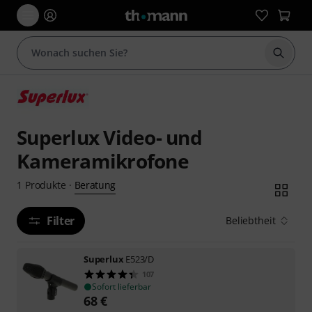
Suche 
Superlux Video- und
Kameramikrofone
Beratung
1
Produkte
·
Filter
Beliebtheit
Superlux
E523/D
107
Sofort lieferbar
68
€