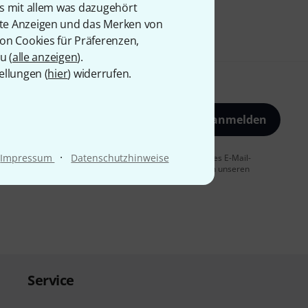
is mit allem was dazugehört
rte Anzeigen und das Merken von
von Cookies für Präferenzen,
u (
alle anzeigen
).
ellungen (
hier
) widerrufen.
Jetzt anmelden
·
Impressum
Datenschutzhinweise
 Sie dem Erhalt von E-Mail-Werbung und einer Messung des E-Mail-
t jederzeit möglich. Weitere Informationen finden Sie in unseren
Service