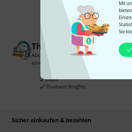
Mit un
biete
Einste
Statis
Sie kö
Thomann Newsletter
Abonniere den Thomann Newsletter und
einen von
50 Gutscheinen
über jeweils
Inspirierende Beiträge
Deals
Thomann Insights
Sicher einkaufen & bezahlen