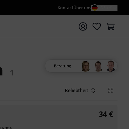
Kontakt
Über uns
DE / €
e mit Suchwort {searchTerm} starten
n
Beratung
1
Beliebtheit
34
€
d E206