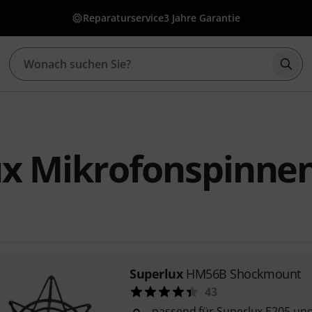
Reparaturservice
3 Jahre Garantie
Such
ux Mikrofonspinne
Superlux
HM56B Shockmount
43
passend für Superlux E205 un