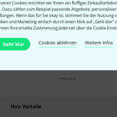
Teilen
Hilfe & Feedback
seren Cookies möchten wir Ihnen ein fluffiges Einkaufserlebn
n. Dazu zählen zum Beispiel passende Angebote, personalisie
llungen. Wenn das für Sie okay ist, stimmen Sie der Nutzung 
tiken und Marketing einfach durch einen Klick auf „Geht klar“ z
nnen Ihre erteilte Zustimmung jederzeit über die Cookie-Einst
Cookies ablehnen
Weitere Infos
Geht klar
E-Mail-Adresse
*
 gewinne mit etwas Glück
50€
!
Mit Klick auf „Jetzt anmelden“ stimmen
Nutzungsverhaltens zu. Die Abmeldung is
Datenschutzhinweisen
.
* Pflichtfeld
Ihre Vorteile