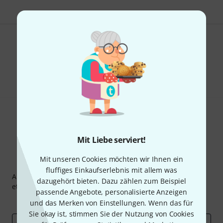
Gefällt Ihnen, was Sie sehen?
Teilen
Hilfe & Feedback
Mit Liebe serviert!
Mit unseren Cookies möchten wir Ihnen ein
Thomann Newsletter
fluffiges Einkaufserlebnis mit allem was
Abonniere den Thomann Newsletter und gewinne mit
dazugehört bieten. Dazu zählen zum Beispiel
etwas Glück einen von
50 Gutscheinen
über jeweils
50€
!
passende Angebote, personalisierte Anzeigen
Inspirierende Beiträge
Deals
Thomann Insights
und das Merken von Einstellungen. Wenn das für
Sie okay ist, stimmen Sie der Nutzung von Cookies