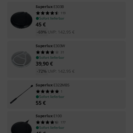
Superlux
E303B
119
Sofort lieferbar
45
€
-69%
UVP:
142,95
€
Superlux
E303W
31
Sofort lieferbar
39,90
€
-72%
UVP:
142,95
€
Superlux
E322MBS
1
Sofort lieferbar
55
€
Superlux
E100
177
Sofort lieferbar