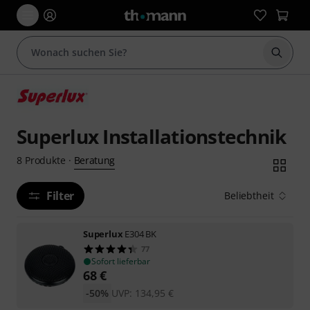
Suche 
Superlux Installationstechnik
Beratung
8
Produkte
·
Filter
Beliebtheit
Superlux
E304 BK
77
Sofort lieferbar
68
€
-50%
UVP:
134,95
€