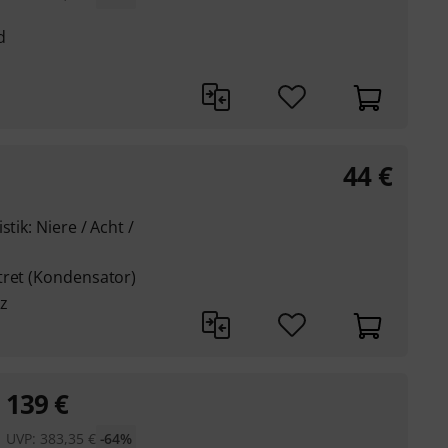
d
44
€
tik: Niere / Acht /
tret (Kondensator)
z
139
€
UVP:
383,35
€
-64%