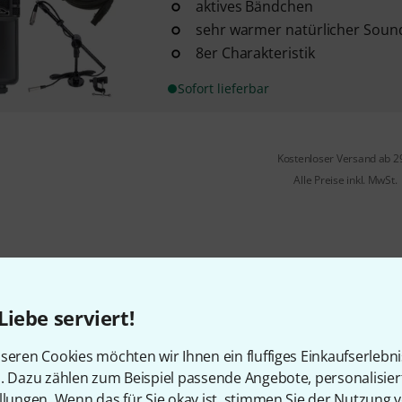
aktives Bändchen
sehr warmer natürlicher Soun
8er Charakteristik
Sofort lieferbar
Kostenloser Versand ab 2
Alle Preise inkl. MwSt.
Liebe serviert!
seren Cookies möchten wir Ihnen ein fluffiges Einkaufserlebn
n. Dazu zählen zum Beispiel passende Angebote, personalisie
llungen. Wenn das für Sie okay ist, stimmen Sie der Nutzung 