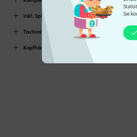
Komplett Set
Statis
Sie kö
Inkl. Spinne
Tischmikrofon
Kopfhöreranschluss