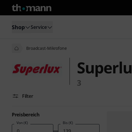
Shop
Service
Broadcast-Mikrofone
Superlu
3
Filter
Preisbereich
Von (€)
Bis (€)