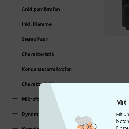
Anklippmikrofon
Inkl. Klemme
Stereo Paar
Charakteristik
Kondensatormikrofon
Charakteristik
Mikrofonklammer
Mit 
Dynamisches Mikrofon
Mit un
biete
Einste