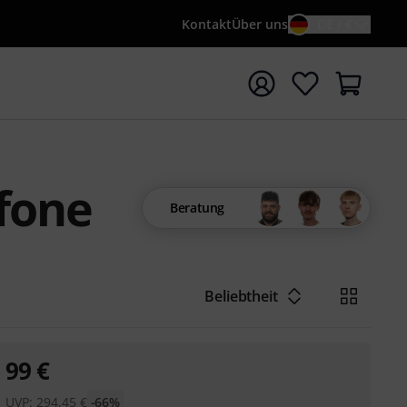
Kontakt
Über uns
DE / €
e mit Suchwort {searchTerm} starten
fone
Beratung
Beliebtheit
99
€
UVP:
294,45
€
-66%