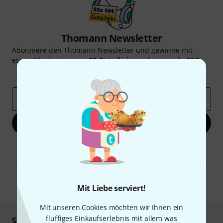
Thomann Newsletter
Abonniere den Thomann Newsletter und gewinne mit
etwas Glück einen von
50 Gutscheinen
über jeweils
50€
!
Inspirierende Beiträge
Deals
Thomann Insights
E-Mail-Adresse
*
Jetzt anmelden
Mit Klick auf „Jetzt anmelden“ stimmen Sie dem Erhalt von E-Mail-
Werbung und einer Messung des E-Mail-Nutzungsverhaltens zu. Die
Abmeldung ist jederzeit möglich. Weitere Informationen finden Sie in
unseren
Datenschutzhinweisen
.
* Pflichtfeld
Mit Liebe serviert!
Mit unseren Cookies möchten wir Ihnen ein
fluffiges Einkaufserlebnis mit allem was
Sicher einkaufen & bezahlen