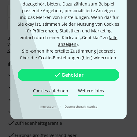
dazugehört bieten. Dazu zählen zum Beispiel
passende Angebote, personalisierte Anzeigen
und das Merken von Einstellungen. Wenn das für
Sie okay ist, stimmen Sie der Nutzung von Cookies
für Präferenzen, Statistiken und Marketing
einfach durch einen Klick auf „Geht klar“ zu (
alle
Bezahlen Sie vertraulich und sicher per Nachnahme,
Vorkasse, PayPal, Amazon Pay,
anzeigen
Klarna Sofort bezahlen
).
,
Klarna Ratenzahlung
oder Kreditkarte.
Sie können Ihre erteilte Zustimmung jederzeit
über die Cookie-Einstellungen (
hier
) widerrufen.
Ihre Vorteile
3 Jahre Thomann Garantie
Geht klar
30 Tage Money-Back-Garantie
Cookies ablehnen
Weitere Infos
Reparaturservice
·
Impressum
Datenschutzhinweise
Beratung durch Fachexperten
Zufriedenheitsgarantie
Europas größtes Versandlager