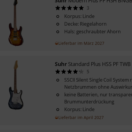
Suhr
Modern Plus PF HSH BNG
3
Korpus: Linde
Decke: Riegelahorn
Hals: geschraubter Ahorn
Lieferbar im März 2027
Suhr
Standard Plus HSS PF TWB
5
SSCII Silent Single Coil System
Netzbrummen ohne Auswirkun
keine Batterien, nur transpare
Brummunterdrückung
Korpus: Linde
Lieferbar im April 2027