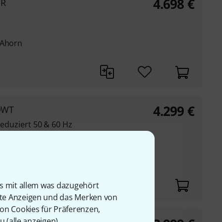
4.698
€
GR
 Ahorn
4.299
€
 OWT
 reduziert 50 & 60 Hz
g auf den Ton
nte
is mit allem was dazugehört
rte Anzeigen und das Merken von
von Cookies für Präferenzen,
u (
alle anzeigen
).