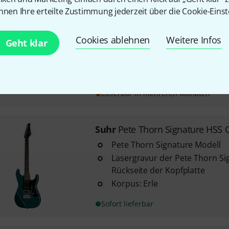
Suhr
Classic S ST HSS RW OW
nnen Ihre erteilte Zustimmung jederzeit über die Cookie-Einst
4
das SSCII Silent Single Coil Sy
Cookies ablehnen
Weitere Infos
60 Hz Netzbrummen ohne Ausw
Geht klar
keine Batterien, nur transpare
Brummunterdrückung
Erlenkorpus
Lieferbar in mehreren Monaten
Suhr
Pete Thorn Signature HSS
Pete Thorn Signature Modell
Lasergravur der Pete Thorn Si
Rückseite der Kopfplatte
Korpus: Erle
Sofort lieferbar