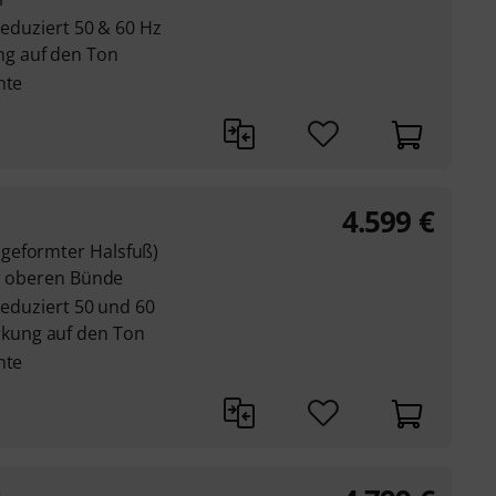
 reduziert 50 & 60 Hz
g auf den Ton
nte
4.599
€
geformter Halsfuß)
er oberen Bünde
 reduziert 50 und 60
kung auf den Ton
nte