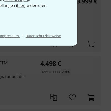
3.999
€
ellungen (
hier
) widerrufen.
stem reduziert 50 und
irkung auf den Ton
nte
·
Impressum
Datenschutzhinweise
4.498
€
 OTM
UVP:
4.999
€
-10%
gnatur auf der