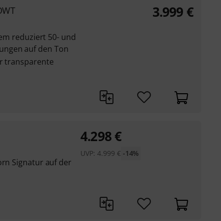
3.999
€
 OWT
stem reduziert 50- und
ungen auf den Ton
ur transparente
4.298
€
UVP:
4.999
€
-14%
orn Signatur auf der