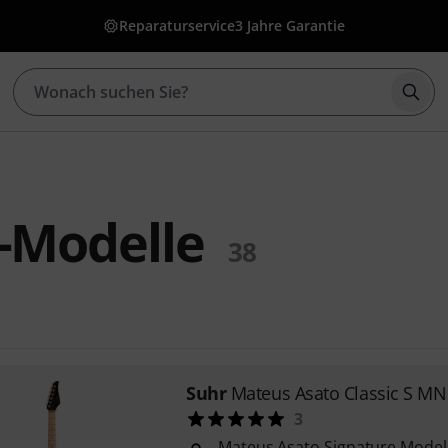
Reparaturservice
3 Jahre Garantie
Such
-Modelle
38
Suhr
Mateus Asato Classic S MN
3
Mateus Asato Signature Model