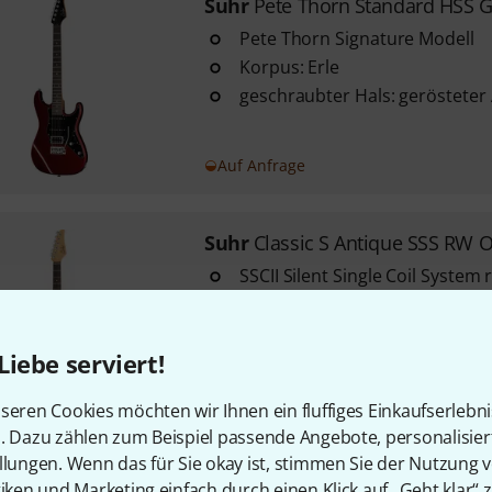
Suhr
Pete Thorn Standard HSS 
Pete Thorn Signature Modell
Korpus: Erle
geschraubter Hals: gerösteter
Auf Anfrage
Suhr
Classic S Antique SSS RW
SSCII Silent Single Coil System
Netzbrummen ohne Auswirkun
keine Batterien, nur transpare
Brummunterdrückung
Liebe serviert!
Korpus: Erle
seren Cookies möchten wir Ihnen ein fluffiges Einkaufserlebn
Lieferbar in mehreren Monaten
n. Dazu zählen zum Beispiel passende Angebote, personalisie
llungen. Wenn das für Sie okay ist, stimmen Sie der Nutzung 
tiken und Marketing einfach durch einen Klick auf „Geht klar“ z