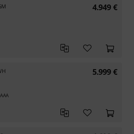
4.949
€
 GM
5.999
€
 WH
 AAA