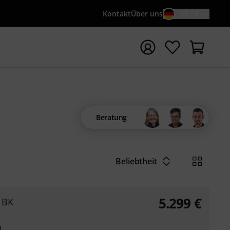
Kontakt
Über uns
DE / €
e mit Suchwort {searchTerm} starten
Beratung
Beliebtheit
5.299
€
 BK
l