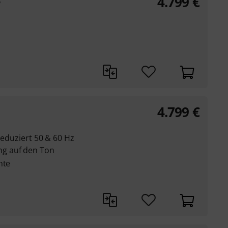
4.799
€
B
4.799
€
 reduziert 50 & 60 Hz
g auf den Ton
nte