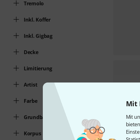
Tremolo
Inkl. Koffer
Inkl. Gigbag
Decke
Limitierung
Artist
Farbe
Mit 
Mit un
Grundbauform
biete
Einste
Korpus
Statis