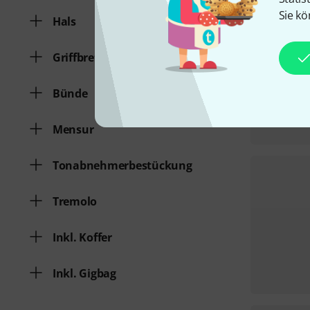
Sie kö
Hals
Griffbrett
Bünde
Mensur
Tonabnehmerbestückung
Tremolo
Inkl. Koffer
Inkl. Gigbag