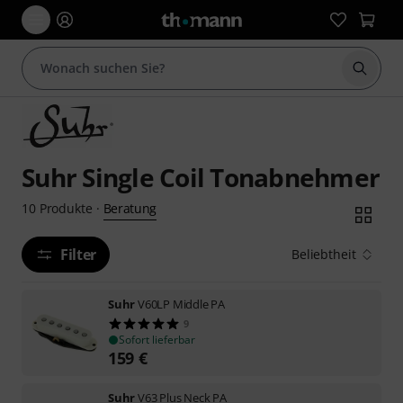
Suche 
Suhr Single Coil Tonabnehmer
Beratung
10
Produkte
·
Filter
Beliebtheit
Suhr
V60LP Middle PA
9
Sofort lieferbar
159
€
Suhr
V63 Plus Neck PA