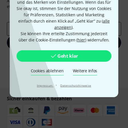
Abonniere den Thomann Newsletter und gewinne mit
und das Merken von Einstellungen. Wenn das für
etwas Glück einen von
50 Gutscheinen
über jeweils
50€
!
Sie okay ist, stimmen Sie der Nutzung von Cookies
Inspirierende Beiträge
Deals
Thomann Insights
für Präferenzen, Statistiken und Marketing
einfach durch einen Klick auf „Geht klar“ zu (
alle
anzeigen
).
E-Mail-Adresse
*
Sie können Ihre erteilte Zustimmung jederzeit
über die Cookie-Einstellungen (
hier
) widerrufen.
Jetzt anmelden
Geht klar
Mit Klick auf „Jetzt anmelden“ stimmen Sie dem Erhalt von E-Mail-
Werbung und einer Messung des E-Mail-Nutzungsverhaltens zu. Die
Abmeldung ist jederzeit möglich. Weitere Informationen finden Sie in
unseren
Datenschutzhinweisen
.
Cookies ablehnen
Weitere Infos
* Pflichtfeld
·
Impressum
Datenschutzhinweise
Sicher einkaufen & bezahlen