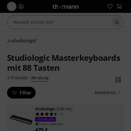
Suche 
Studiologic Masterkeyboards
mit 88 Tasten
Beratung
3
Produkte
·
Filter
Beliebtheit
Studiologic
SL88 mk2
19
TOP-SELLER
Sofort lieferbar
479
€