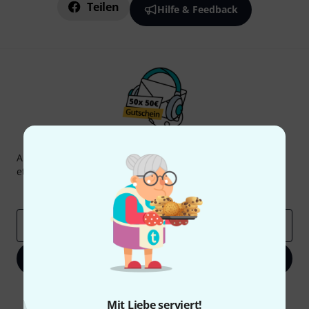
Teilen
Hilfe & Feedback
Thomann Newsletter
Abonniere den Thomann Newsletter und gewinne mit
etwas Glück einen von
50 Gutscheinen
über jeweils
50€
!
Inspirierende Beiträge
Deals
Thomann Insights
E-Mail-Adresse
*
Jetzt anmelden
Mit Klick auf „Jetzt anmelden“ stimmen Sie dem Erhalt von E-Mail-
Werbung und einer Messung des E-Mail-Nutzungsverhaltens zu. Die
Mit Liebe serviert!