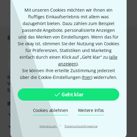
Abmeldung ist jederzeit möglich. Weitere Informationen finden Sie in
unseren
Datenschutzhinweisen
.
Mit unseren Cookies möchten wir Ihnen ein
fluffiges Einkaufserlebnis mit allem was
* Pflichtfeld
dazugehört bieten. Dazu zählen zum Beispiel
passende Angebote, personalisierte Anzeigen
und das Merken von Einstellungen. Wenn das für
Sicher einkaufen & bezahlen
Sie okay ist, stimmen Sie der Nutzung von Cookies
für Präferenzen, Statistiken und Marketing
einfach durch einen Klick auf „Geht klar“ zu (
alle
anzeigen
).
Sie können Ihre erteilte Zustimmung jederzeit
Bezahlen Sie vertraulich und sicher per Nachnahme,
über die Cookie-Einstellungen (
hier
) widerrufen.
Vorkasse, PayPal, Amazon Pay,
Klarna Sofort bezahlen
,
Klarna Ratenzahlung
oder Kreditkarte.
Geht klar
Ihre Vorteile
Cookies ablehnen
Weitere Infos
3 Jahre Thomann Garantie
30 Tage Money-Back-Garantie
·
Impressum
Datenschutzhinweise