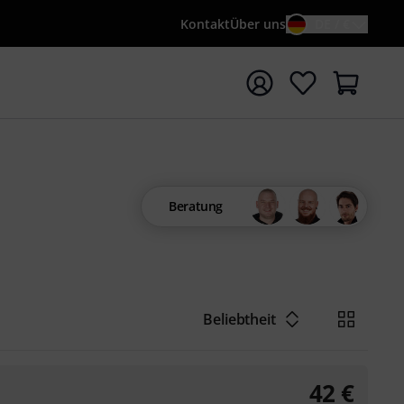
Kontakt
Über uns
DE / €
e mit Suchwort {searchTerm} starten
Beratung
Beliebtheit
42
€