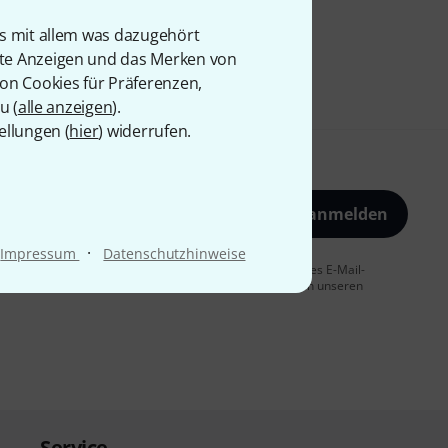
is mit allem was dazugehört
rte Anzeigen und das Merken von
von Cookies für Präferenzen,
u (
alle anzeigen
).
ellungen (
hier
) widerrufen.
Jetzt anmelden
·
Impressum
Datenschutzhinweise
 Sie dem Erhalt von E-Mail-Werbung und einer Messung des E-Mail-
t jederzeit möglich. Weitere Informationen finden Sie in unseren
Service