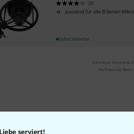
30
passend für alle B-Serien Mikr
Sofort lieferbar
Kostenloser Versand ab 2
Alle Preise inkl. MwSt.
Gefällt Ihnen, was Sie sehen?
Liebe serviert!