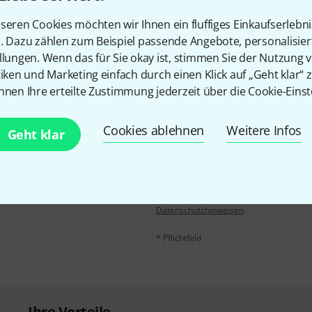
seren Cookies möchten wir Ihnen ein fluffiges Einkaufserlebn
Teilen
Hilfe & Feedback
n. Dazu zählen zum Beispiel passende Angebote, personalisie
llungen. Wenn das für Sie okay ist, stimmen Sie der Nutzung 
tiken und Marketing einfach durch einen Klick auf „Geht klar“ z
nnen Ihre erteilte Zustimmung jederzeit über die Cookie-Einst
Cookies ablehnen
Weitere Infos
Geht klar
E-Mail-Adresse
*
 gewinne mit etwas Glück
50€
!
Mit Klick auf „Jetzt anmelden“ stimmen
Nutzungsverhaltens zu. Die Abmeldung is
Datenschutzhinweisen
.
* Pflichtfeld
Ihre Vorteile