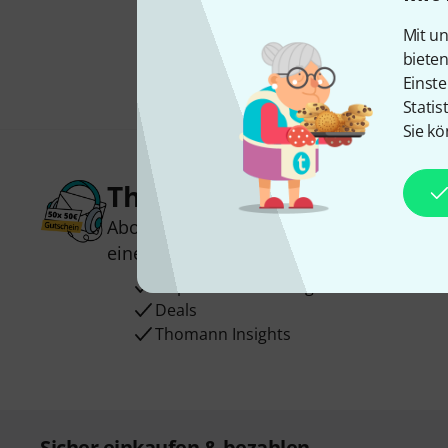
Mit un
biete
Einste
Statis
Sie kö
Thomann Newsletter
Abonniere den Thomann Newsletter und
einen von
50 Gutscheinen
über jeweils
Inspirierende Beiträge
Deals
Thomann Insights
Sicher einkaufen & bezahlen