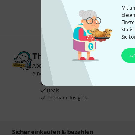
Mit un
biete
Einste
Statis
Sie kö
Thomann Newsletter
Abonniere den Thomann Newsletter und
einen von
50 Gutscheinen
über jeweils
Inspirierende Beiträge
Deals
Thomann Insights
Sicher einkaufen & bezahlen