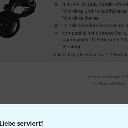
mit USB 3.0 Hub, 1x Mikrofon
Miniklinke und 1x Kopfhörera
Miniklinke Stereo
Installationsdurchmesser: 60
kompatibel mit Virtuoso Serie, 
Commander V2 Series und PRO 
Version)
Mittelfristig lieferbar (ca. 1–2 Wochen
Kostenloser Versand ab 2
Alle Preise inkl. MwSt.
Gefällt Ihnen, was Sie sehen?
Liebe serviert!