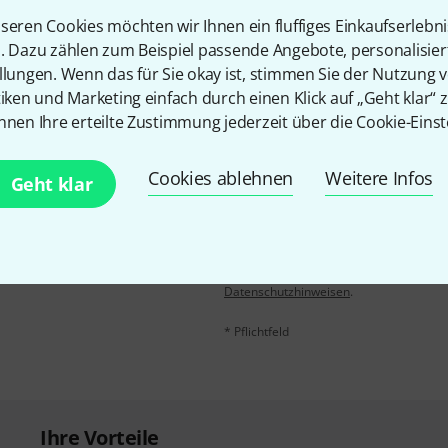
seren Cookies möchten wir Ihnen ein fluffiges Einkaufserlebn
Teilen
Hilfe & Feedback
n. Dazu zählen zum Beispiel passende Angebote, personalisie
llungen. Wenn das für Sie okay ist, stimmen Sie der Nutzung 
tiken und Marketing einfach durch einen Klick auf „Geht klar“ z
nnen Ihre erteilte Zustimmung jederzeit über die Cookie-Einst
Cookies ablehnen
Weitere Infos
Geht klar
E-Mail-Adresse
*
 gewinne mit etwas Glück
50€
!
Mit Klick auf „Jetzt anmelden“ stimmen
Nutzungsverhaltens zu. Die Abmeldung is
Datenschutzhinweisen
.
* Pflichtfeld
Ihre Vorteile