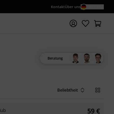
Kontakt
Über uns
DE / €
e mit Suchwort {searchTerm} starten
Beratung
Beliebtheit
59
€
Hub