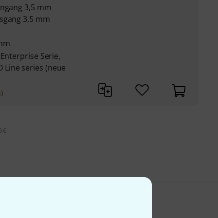
eingang 3,5 mm
usgang 3,5 mm
 mm
Enterprise Serie,
Line series (neue
)
9 €