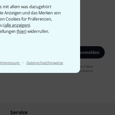
is mit allem was dazugehört
rte Anzeigen und das Merken von
von Cookies für Präferenzen,
u (
alle anzeigen
).
ellungen (
hier
) widerrufen.
Jetzt anmelden
·
Impressum
Datenschutzhinweise
 Sie dem Erhalt von E-Mail-Werbung und einer Messung des E-Mail-
t jederzeit möglich. Weitere Informationen finden Sie in unseren
Service