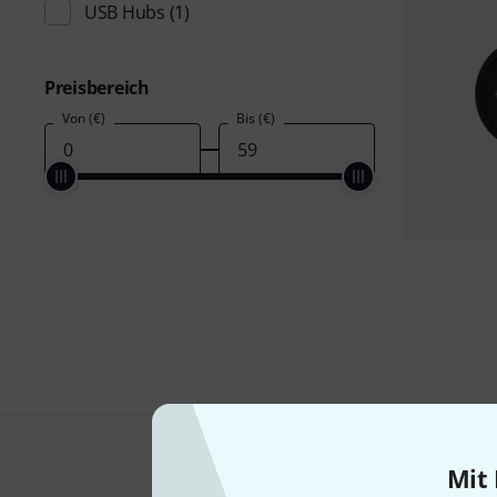
USB Hubs
(1)
Preisbereich
Von (€)
Bis (€)
Mit 