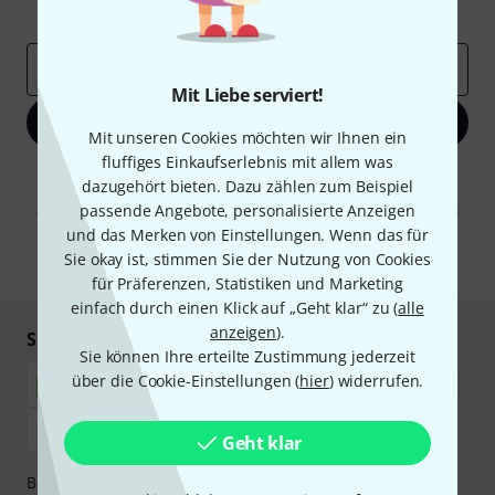
Inspirierende Beiträge
Deals
Thomann Insights
E-Mail-Adresse
*
Mit Liebe serviert!
Jetzt anmelden
Mit unseren Cookies möchten wir Ihnen ein
fluffiges Einkaufserlebnis mit allem was
Mit Klick auf „Jetzt anmelden“ stimmen Sie dem Erhalt von E-Mail-
dazugehört bieten. Dazu zählen zum Beispiel
Werbung und einer Messung des E-Mail-Nutzungsverhaltens zu. Die
passende Angebote, personalisierte Anzeigen
Abmeldung ist jederzeit möglich. Weitere Informationen finden Sie in
unseren
Datenschutzhinweisen
.
und das Merken von Einstellungen. Wenn das für
Sie okay ist, stimmen Sie der Nutzung von Cookies
* Pflichtfeld
für Präferenzen, Statistiken und Marketing
einfach durch einen Klick auf „Geht klar“ zu (
alle
anzeigen
).
Sicher einkaufen & bezahlen
Sie können Ihre erteilte Zustimmung jederzeit
über die Cookie-Einstellungen (
hier
) widerrufen.
Geht klar
Bezahlen Sie vertraulich und sicher per Nachnahme,