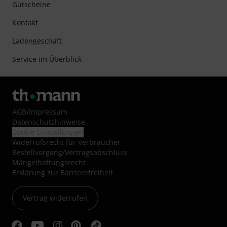
Gutscheine
Kontakt
Ladengeschäft
Service im Überblick
AGB
/
Impressum
Datenschutzhinweise
Cookie-Einstellungen
Widerrufsrecht für Verbraucher
Bestellvorgang/Vertragsabschluss
Mängelhaftungsrecht
Erklärung zur Barrierefreiheit
Vertrag widerrufen