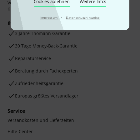
Cookies ablehnen
Weitere Infos
Vorkasse, PayPal, Amazon Pay,
Klarna Sofort bezahlen
,
Klarna Ratenzahlung
oder Kreditkarte.
·
Impressum
Datenschutzhinweise
Ihre Vorteile
3 Jahre Thomann Garantie
30 Tage Money-Back-Garantie
Reparaturservice
Beratung durch Fachexperten
Zufriedenheitsgarantie
Europas größtes Versandlager
Service
Versandkosten und Lieferzeiten
Hilfe-Center