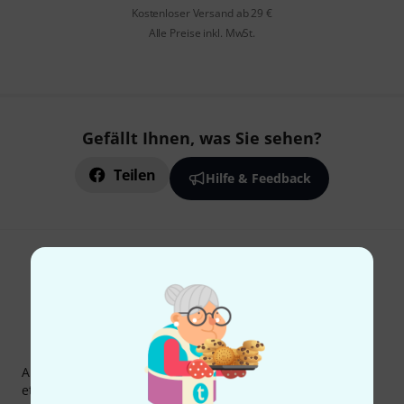
Kostenloser Versand ab 29 €
Alle Preise inkl. MwSt.
Gefällt Ihnen, was Sie sehen?
Teilen
Hilfe & Feedback
Thomann Newsletter
Abonniere den Thomann Newsletter und gewinne mit
etwas Glück einen von
50 Gutscheinen
über jeweils
50€
!