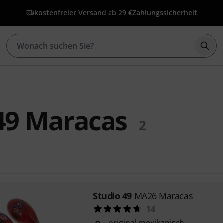
kostenfreier Versand ab 29 €
Zahlungssicherheit
Such
49 Maracas
2
Studio 49
MA26 Maracas
14
original mexikanisch