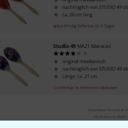
nachträglich von STUDIO 49 üb
ca. 26 cm lang
Kurzfristig lieferbar (2–5 Tage)
Studio 49
MA21 Maracas
9
original mexikanisch
nachträglich von STUDIO 49 üb
Länge: ca. 21 cm
Lieferbar in mehreren Monaten
Kostenloser Versand ab 2
Alle Preise inkl. MwSt.