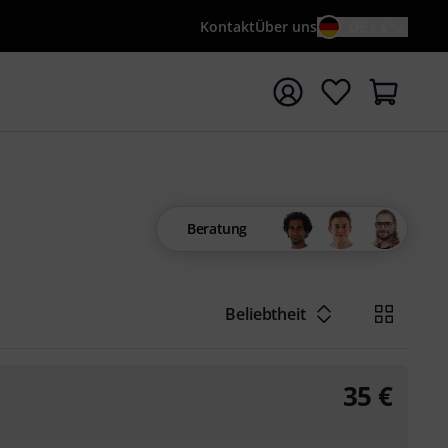
Kontakt
Über uns
DE / €
e mit Suchwort {searchTerm} starten
Beratung
Beliebtheit
35
€