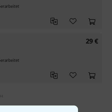
erarbeitet
29
€
erarbeitet
9 €