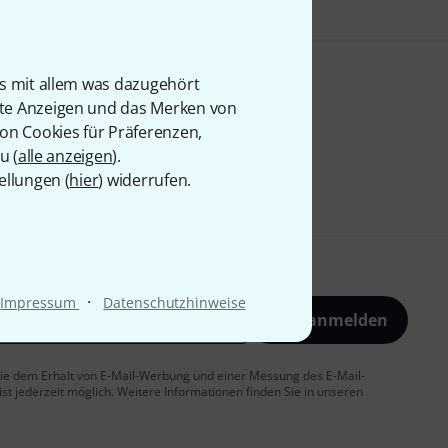
is mit allem was dazugehört
rte Anzeigen und das Merken von
von Cookies für Präferenzen,
u (
alle anzeigen
).
ellungen (
hier
) widerrufen.
·
Impressum
Datenschutzhinweise
Jetzt anmelden
 Sie dem Erhalt von E-Mail-Werbung und einer Messung des E-Mail-
t jederzeit möglich. Weitere Informationen finden Sie in unseren