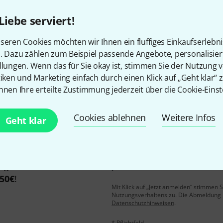
Liebe serviert!
seren Cookies möchten wir Ihnen ein fluffiges Einkaufserlebn
Gefällt Ihnen, was Sie sehen?
n. Dazu zählen zum Beispiel passende Angebote, personalisie
llungen. Wenn das für Sie okay ist, stimmen Sie der Nutzung 
Teilen
Hilfe & Feedback
tiken und Marketing einfach durch einen Klick auf „Geht klar“ z
nnen Ihre erteilte Zustimmung jederzeit über die Cookie-Einst
Cookies ablehnen
Weitere Infos
Geht klar
E-Mail-Adresse
*
 gewinne mit etwas Glück
50€
!
Mit Klick auf „Jetzt anmelden“ stimmen
Nutzungsverhaltens zu. Die Abmeldung is
Datenschutzhinweisen
.
* Pflichtfeld