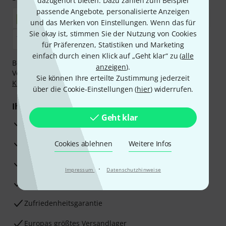
dazugehört bieten. Dazu zählen zum Beispiel
passende Angebote, personalisierte Anzeigen
und das Merken von Einstellungen. Wenn das für
Sie okay ist, stimmen Sie der Nutzung von Cookies
für Präferenzen, Statistiken und Marketing
einfach durch einen Klick auf „Geht klar“ zu (
alle
Bezahlen Sie vertraulich und sicher per Nachnahme,
anzeigen
).
Vorkasse, PayPal, Amazon Pay,
Klarna Sofort bezahlen
,
Sie können Ihre erteilte Zustimmung jederzeit
Klarna Ratenzahlung
oder Kreditkarte.
über die Cookie-Einstellungen (
hier
) widerrufen.
Ihre Vorteile
Geht klar
3 Jahre Thomann Garantie
30 Tage Money-Back-Garantie
Cookies ablehnen
Weitere Infos
Reparaturservice
·
Impressum
Datenschutzhinweise
Beratung durch Fachexperten
Zufriedenheitsgarantie
Europas größtes Versandlager