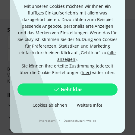
Mit unseren Cookies möchten wir Ihnen ein
* Pflichtfeld
fluffiges Einkaufserlebnis mit allem was
dazugehört bieten. Dazu zählen zum Beispiel
passende Angebote, personalisierte Anzeigen
Sicher einkaufen & bezahlen
und das Merken von Einstellungen. Wenn das für
Sie okay ist, stimmen Sie der Nutzung von Cookies
für Präferenzen, Statistiken und Marketing
einfach durch einen Klick auf „Geht klar“ zu (
alle
anzeigen
).
Sie können Ihre erteilte Zustimmung jederzeit
Bezahlen Sie vertraulich und sicher per Nachnahme,
über die Cookie-Einstellungen (
hier
) widerrufen.
Vorkasse, PayPal, Amazon Pay,
Klarna Sofort bezahlen
,
Klarna Ratenzahlung
oder Kreditkarte.
Geht klar
Ihre Vorteile
3 Jahre Thomann Garantie
Cookies ablehnen
Weitere Infos
30 Tage Money-Back-Garantie
·
Impressum
Datenschutzhinweise
Reparaturservice