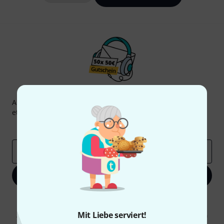
Thomann Newsletter
Abonniere den Thomann Newsletter und gewinne mit
etwas Glück einen von
50 Gutscheinen
über jeweils
50€
!
Inspirierende Beiträge
Deals
Thomann Insights
E-Mail-Adresse
*
Jetzt anmelden
Mit Klick auf „Jetzt anmelden“ stimmen Sie dem Erhalt von E-Mail-
Werbung und einer Messung des E-Mail-Nutzungsverhaltens zu. Die
Mit Liebe serviert!
Abmeldung ist jederzeit möglich. Weitere Informationen finden Sie in
unseren
Datenschutzhinweisen
.