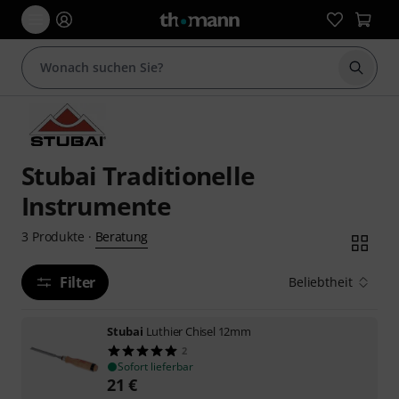
Suche 
Stubai Traditionelle
Instrumente
Beratung
3
Produkte
·
Filter
Beliebtheit
Stubai
Luthier Chisel 12mm
2
Sofort lieferbar
21
€