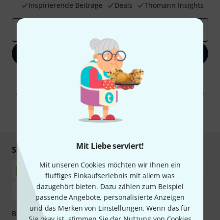
Inspirierende Beiträge
Deals
Thomann Insights
E-Mail-Adresse
*
Jetzt anmelden
Mit Klick auf „Jetzt anmelden“ stimmen Sie dem Erhalt von E-Mail-
Werbung und einer Messung des E-Mail-Nutzungsverhaltens zu. Die
Abmeldung ist jederzeit möglich. Weitere Informationen finden Sie in
unseren
Datenschutzhinweisen
.
* Pflichtfeld
Mit Liebe serviert!
Sicher einkaufen & bezahlen
Mit unseren Cookies möchten wir Ihnen ein
fluffiges Einkaufserlebnis mit allem was
dazugehört bieten. Dazu zählen zum Beispiel
passende Angebote, personalisierte Anzeigen
und das Merken von Einstellungen. Wenn das für
Bezahlen Sie vertraulich und sicher per Nachnahme,
Sie okay ist, stimmen Sie der Nutzung von Cookies