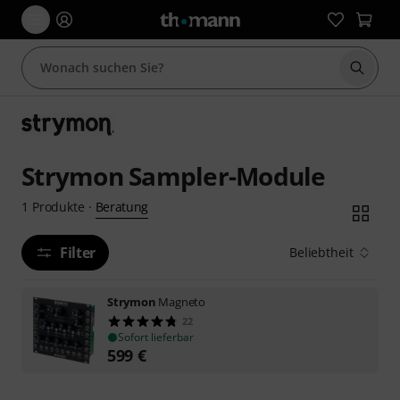
Suche 
Strymon Sampler-Module
Beratung
1
Produkte
·
Filter
Beliebtheit
Strymon
Magneto
22
Sofort lieferbar
599
€