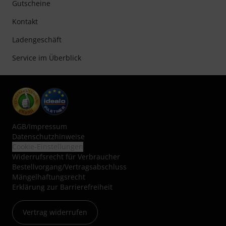
Gutscheine
Kontakt
Ladengeschäft
Service im Überblick
AGB
/
Impressum
Datenschutzhinweise
Cookie-Einstellungen
Widerrufsrecht für Verbraucher
Bestellvorgang/Vertragsabschluss
Mängelhaftungsrecht
Erklärung zur Barrierefreiheit
Vertrag widerrufen