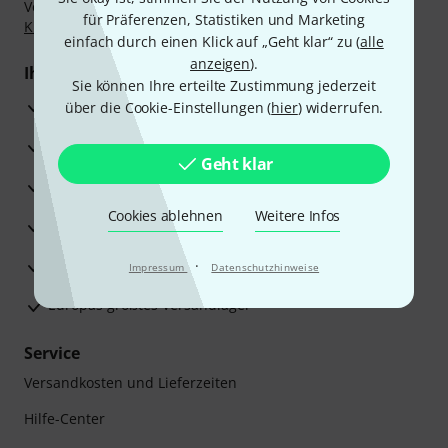
Vorkasse, PayPal, Amazon Pay,
Klarna Sofort bezahlen
,
für Präferenzen, Statistiken und Marketing
Klarna Ratenzahlung
oder Kreditkarte.
einfach durch einen Klick auf „Geht klar“ zu (
alle
anzeigen
).
Ihre Vorteile
Sie können Ihre erteilte Zustimmung jederzeit
3 Jahre Thomann Garantie
über die Cookie-Einstellungen (
hier
) widerrufen.
30 Tage Money-Back-Garantie
Geht klar
Reparaturservice
Cookies ablehnen
Weitere Infos
Beratung durch Fachexperten
Zufriedenheitsgarantie
·
Impressum
Datenschutzhinweise
Europas größtes Versandlager
Service
Versandkosten und Lieferzeiten
Hilfe-Center