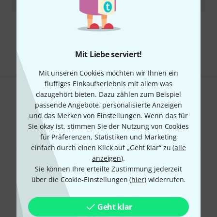
12
€
Kostenloser Versand ab 29 €
Alle Preise inkl. MwSt.
Mit Liebe serviert!
Mit unseren Cookies möchten wir Ihnen ein
fluffiges Einkaufserlebnis mit allem was
dazugehört bieten. Dazu zählen zum Beispiel
Gefällt Ihnen, was Sie sehen?
passende Angebote, personalisierte Anzeigen
und das Merken von Einstellungen. Wenn das für
Teilen
Hilfe & Feedback
Sie okay ist, stimmen Sie der Nutzung von Cookies
für Präferenzen, Statistiken und Marketing
einfach durch einen Klick auf „Geht klar“ zu (
alle
anzeigen
).
Sie können Ihre erteilte Zustimmung jederzeit
über die Cookie-Einstellungen (
hier
) widerrufen.
Geht klar
Thomann Newsletter