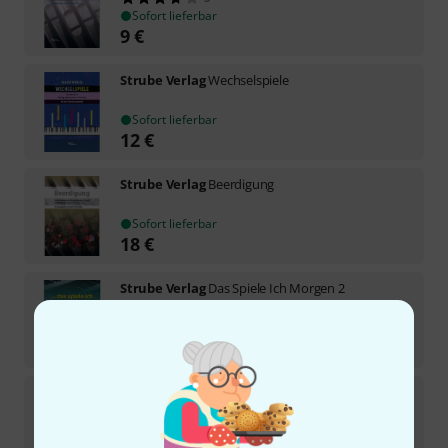
Sofort lieferbar
9
€
Strube Verlag
Wechselspiele
Sofort lieferbar
12
€
Strube Verlag
Beerdigung
Sofort lieferbar
18
€
Strube Verlag
Das Spiele Ich Morgen 2
1
Sofort lieferbar
9
€
Strube Verlag
Reger 30 kleine Choral
Sofort lieferbar