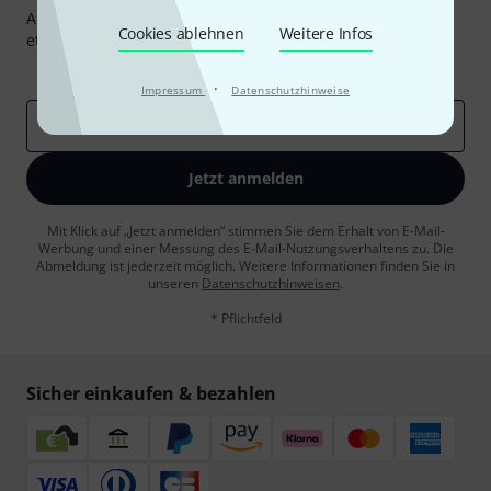
Abonniere den Thomann Newsletter und gewinne mit
Cookies ablehnen
Weitere Infos
etwas Glück einen von
50 Gutscheinen
über jeweils
50€
!
Inspirierende Beiträge
Deals
Thomann Insights
·
Impressum
Datenschutzhinweise
E-Mail-Adresse
*
Jetzt anmelden
Mit Klick auf „Jetzt anmelden“ stimmen Sie dem Erhalt von E-Mail-
Werbung und einer Messung des E-Mail-Nutzungsverhaltens zu. Die
Abmeldung ist jederzeit möglich. Weitere Informationen finden Sie in
unseren
Datenschutzhinweisen
.
* Pflichtfeld
Sicher einkaufen & bezahlen