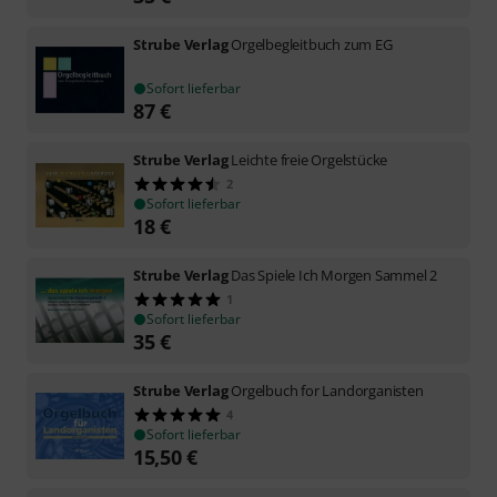
Strube Verlag
Orgelbegleitbuch zum EG
Sofort lieferbar
87
€
Strube Verlag
Leichte freie Orgelstücke
2
Sofort lieferbar
18
€
Strube Verlag
Das Spiele Ich Morgen Sammel 2
1
Sofort lieferbar
35
€
Strube Verlag
Orgelbuch for Landorganisten
4
Sofort lieferbar
15,50
€