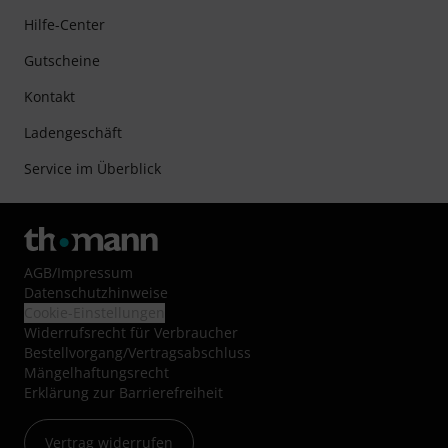
Hilfe-Center
Gutscheine
Kontakt
Ladengeschäft
Service im Überblick
AGB
/
Impressum
Datenschutzhinweise
Cookie-Einstellungen
Widerrufsrecht für Verbraucher
Bestellvorgang/Vertragsabschluss
Mängelhaftungsrecht
Erklärung zur Barrierefreiheit
Vertrag widerrufen