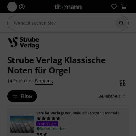
Suche 
Strube Verlag Klassische
Noten für Orgel
Beratung
14
Produkte
·
Filter
Beliebtheit
Strube Verlag
Das Spiele Ich Morgen Sammel 1
1
TOP-SELLER
Sofort lieferbar
35
€