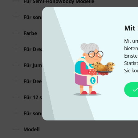
Für Semi-Hollowbody Modelle
Für sonstige Modelle
Mit 
Farbe
Mit un
biete
Für Dreadnought Modelle
Einste
Statis
Für Jumbo Modelle
Sie kö
Für Deep Bowl Modelle
Für 12-saitige Modelle
Für sonstige Akustikmodelle
Modell