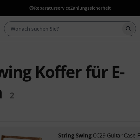
Reparaturservice
Zahlungssicherheit
Such
wing Koffer für E-
n
2
String Swing
CC29 Guitar Case 