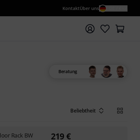
Kontakt
Über uns
DE / €
e mit Suchwort {searchTerm} starten
Beratung
Beliebtheit
219
€
Floor Rack BW