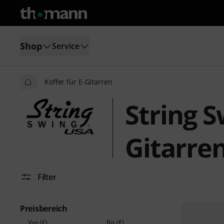
Shop
Service
Koffer für E-Gitarren
String S
Gitarre
Filter
Preisbereich
Von (€)
Bis (€)