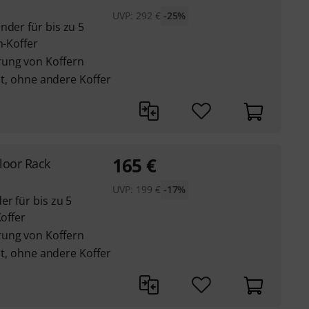
UVP:
292
€
-25%
nder für bis zu 5
n-Koffer
ung von Koffern
eit, ohne andere Koffer
165
€
loor Rack
UVP:
199
€
-17%
er für bis zu 5
Koffer
ung von Koffern
eit, ohne andere Koffer